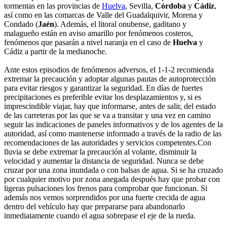
tormentas en las provincias de
Huelva
, Sevilla,
Córdoba
y
Cádiz
,
así como en las comarcas de Valle del Guadalquivir, Morena y
Condado (
Jaén
). Además, el litoral onubense, gaditano y
malagueño están en aviso amarillo por fenómenos costeros,
fenómenos que pasarán a nivel naranja en el caso de
Huelva
y
Cádiz a partir de la medianoche.
Ante estos episodios de fenómenos adversos, el 1-1-2 recomienda
extremar la precaución y adoptar algunas pautas de autoprotección
para evitar riesgos y garantizar la seguridad. En días de fuertes
precipitaciones es preferible evitar los desplazamientos y, si es
imprescindible viajar, hay que informarse, antes de salir, del estado
de las carreteras por las que se va a transitar y una vez en camino
seguir las indicaciones de paneles informativos y de los agentes de la
autoridad, así como mantenerse informado a través de la radio de las
recomendaciones de las autoridades y servicios competentes.Con
lluvia se debe extremar la precaución al volante, disminuir la
velocidad y aumentar la distancia de seguridad. Nunca se debe
cruzar por una zona inundada o con balsas de agua. Si se ha cruzado
por cualquier motivo por zona anegada después hay que probar con
ligeras pulsaciones los frenos para comprobar que funcionan. Si
además nos vemos sorprendidos por una fuerte crecida de agua
dentro del vehículo hay que prepararse para abandonarlo
inmediatamente cuando el agua sobrepase el eje de la rueda.