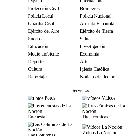
España
Internacional
Protección Civil
Bomberos
Policía Local
Policía Nacional
Guardia Civil
Armada Española
Ejército del Aire
Ejército de Tierra
Sucesos
Salud
Educación
Investigación
Medio ambiente
Economía
Deportes
Arte
Cultura
Iglesia Católica
Reportajes
Noticias del lector
Servicios
Fotos
Vídeos
Encuesta
Tiras cómicas
Vídeos La Noción
Las Columnas