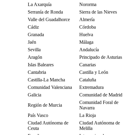
La Axarquía
Nororma
Serranía de Ronda
Sierra de las Nieves
Valle del Guadalhorce
Almería
Cádiz
Córdoba
Granada
Huelva
Jaén
Málaga
Sevilla
Andalucía
Aragón
Principado de Asturias
Islas Baleares
Canarias
Cantabria
Castilla y León
Castilla-La Mancha
Cataluña
Comunidad Valenciana
Extremadura
Galicia
Comunidad de Madrid
Comunidad Foral de
Región de Murcia
Navarra
País Vasco
La Rioja
Ciudad Autónoma de
Ciudad Autónoma de
Ceuta
Melilla