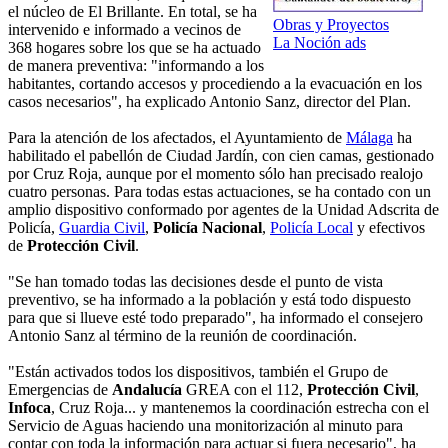
el núcleo de El Brillante. En total, se ha
Obras y Proyectos
intervenido e informado a vecinos de
La Noción ads
368 hogares sobre los que se ha actuado
de manera preventiva: "informando a los
habitantes, cortando accesos y procediendo a la evacuación en los
casos necesarios", ha explicado Antonio Sanz, director del Plan.
Para la atención de los afectados, el Ayuntamiento de
Málaga
ha
habilitado el pabellón de Ciudad Jardín, con cien camas, gestionado
por Cruz Roja, aunque por el momento sólo han precisado realojo
cuatro personas. Para todas estas actuaciones, se ha contado con un
amplio dispositivo conformado por agentes de la Unidad Adscrita de
Policía,
Guardia Civil
,
Policía Nacional
,
Policía Local
y efectivos
de
Protección Civil
.
"Se han tomado todas las decisiones desde el punto de vista
preventivo, se ha informado a la población y está todo dispuesto
para que si llueve esté todo preparado", ha informado el consejero
Antonio Sanz al término de la reunión de coordinación.
"Están activados todos los dispositivos, también el Grupo de
Emergencias de
Andalucía
GREA con el 112,
Protección Civil
,
Infoca
, Cruz Roja... y mantenemos la coordinación estrecha con el
Servicio de Aguas haciendo una monitorización al minuto para
contar con toda la información para actuar si fuera necesario", ha