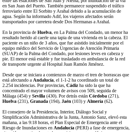
entre las estaciones de San Juan y Niebla, por inundación de la vía
en San Juan del Puerto. También permanece suspendido el tráfico
ferroviario entre El Sorbito y Arahal debido a la acumulación de
agua. Según ha informado Adif, los viajeros afectados serán
transportados por carretera desde Dos Hermanas a Arahal.
En la provincia de
Huelva
, en La Palma del Condado, un menor ha
resultado herido al caerle una tapia de una vivienda en la cabeza. El
paciente es un niño de 3 años, que fue asistido inicialmente por el
equipo médico del Servicio de Urgencias de Atención Primaria
(SUAP) de la Palma del Condado, por lesiones leves en cabeza y
pie. El menor está estable y fue trasladado en ambulancia de la red
de transporte urgente al Hospital Juan Ramón Jiménez.
Desde que se iniciara a comienzos de marzo el tren de borrascas que
está afectando a
Andalucía
, el 1-1-2 ha coordinado un total de
2.254 incidencias. Por provincias,
Cádiz
ha sido la que ha
concentrado el mayor volumen de avisos con 509, seguida de
Málaga (454) y
Sevilla
(430). Por detrás están
Córdoba
(271),
Huelva
(231),
Granada
(194),
Jaén
(103) y
Almería
(62).
El consejero de la Presidencia, Interior, Diálogo Social y
Simplificación Administrativa de la Junta, Antonio Sanz, elevó esta
mañana, a las 9:18 horas, el Plan Especial de Emergencia ante el
Riesgo de Inundaciones en
Andalucía
(PERI) a fase de emergencia,