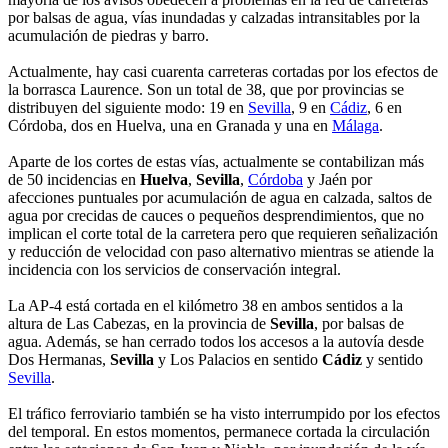
por balsas de agua, vías inundadas y calzadas intransitables por la
acumulación de piedras y barro.
Actualmente, hay casi cuarenta carreteras cortadas por los efectos de
la borrasca Laurence. Son un total de 38, que por provincias se
distribuyen del siguiente modo: 19 en
Sevilla
, 9 en
Cádiz
, 6 en
Córdoba, dos en Huelva, una en Granada y una en
Málaga
.
Aparte de los cortes de estas vías, actualmente se contabilizan más
de 50 incidencias en
Huelva
,
Sevilla
,
Córdoba
y Jaén por
afecciones puntuales por acumulación de agua en calzada, saltos de
agua por crecidas de cauces o pequeños desprendimientos, que no
implican el corte total de la carretera pero que requieren señalización
y reducción de velocidad con paso alternativo mientras se atiende la
incidencia con los servicios de conservación integral.
La AP-4 está cortada en el kilómetro 38 en ambos sentidos a la
altura de Las Cabezas, en la provincia de
Sevilla
, por balsas de
agua. Además, se han cerrado todos los accesos a la autovía desde
Dos Hermanas,
Sevilla
y Los Palacios en sentido
Cádiz
y sentido
Sevilla
.
El tráfico ferroviario también se ha visto interrumpido por los efectos
del temporal. En estos momentos, permanece cortada la circulación