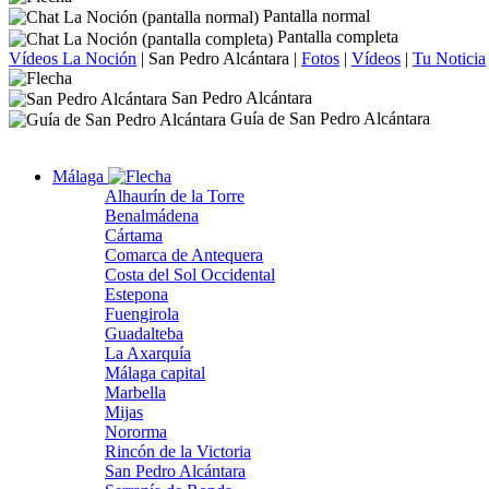
Pantalla normal
Pantalla completa
Vídeos La Noción
|
San Pedro Alcántara
|
Fotos
|
Vídeos
|
Tu Noticia
San Pedro Alcántara
Guía de San Pedro Alcántara
Málaga
Alhaurín de la Torre
Benalmádena
Cártama
Comarca de Antequera
Costa del Sol Occidental
Estepona
Fuengirola
Guadalteba
La Axarquía
Málaga capital
Marbella
Mijas
Nororma
Rincón de la Victoria
San Pedro Alcántara