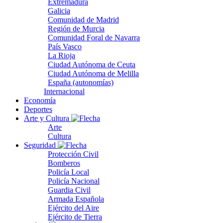
Extremadura
Galicia
Comunidad de Madrid
Región de Murcia
Comunidad Foral de Navarra
País Vasco
La Rioja
Ciudad Autónoma de Ceuta
Ciudad Autónoma de Melilla
España (autonomías)
Internacional
Economía
Deportes
Arte y Cultura
Arte
Cultura
Seguridad
Protección Civil
Bomberos
Policía Local
Policía Nacional
Guardia Civil
Armada Española
Ejército del Aire
Ejército de Tierra