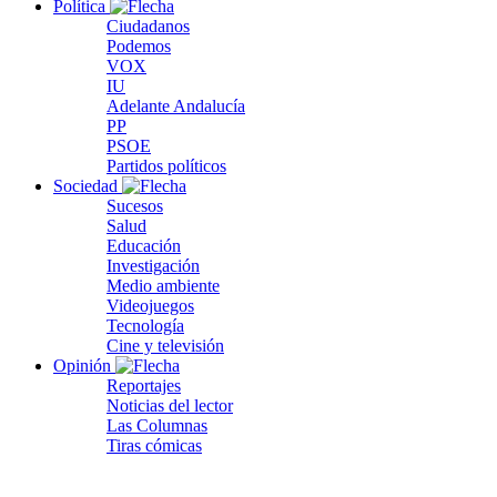
Política
Ciudadanos
Podemos
VOX
IU
Adelante Andalucía
PP
PSOE
Partidos políticos
Sociedad
Sucesos
Salud
Educación
Investigación
Medio ambiente
Videojuegos
Tecnología
Cine y televisión
Opinión
Reportajes
Noticias del lector
Las Columnas
Tiras cómicas