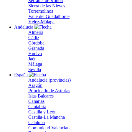
Serranía de Ronda
Sierra de las Nieves
Torremolinos
Valle del Guadalhorce
Vélez-Málaga
Andalucía
Almería
Cádiz
Córdoba
Granada
Huelva
Jaén
Málaga
Sevilla
España
Andalucía (provincias)
Aragón
Principado de Asturias
Islas Baleares
Canarias
Cantabria
Castilla y León
Castilla-La Mancha
Cataluña
Comunidad Valenciana