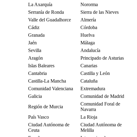
La Axarquía
Nororma
Serranía de Ronda
Sierra de las Nieves
Valle del Guadalhorce
Almería
Cádiz
Córdoba
Granada
Huelva
Jaén
Málaga
Sevilla
Andalucía
Aragón
Principado de Asturias
Islas Baleares
Canarias
Cantabria
Castilla y León
Castilla-La Mancha
Cataluña
Comunidad Valenciana
Extremadura
Galicia
Comunidad de Madrid
Comunidad Foral de
Región de Murcia
Navarra
País Vasco
La Rioja
Ciudad Autónoma de
Ciudad Autónoma de
Ceuta
Melilla