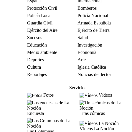
España
Internacional
Protección Civil
Bomberos
Policía Local
Policía Nacional
Guardia Civil
Armada Española
Ejército del Aire
Ejército de Tierra
Sucesos
Salud
Educación
Investigación
Medio ambiente
Economía
Deportes
Arte
Cultura
Iglesia Católica
Reportajes
Noticias del lector
Servicios
Fotos
Vídeos
Encuesta
Tiras cómicas
Vídeos La Noción
Las Columnas