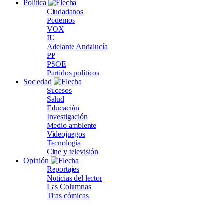
Política
Ciudadanos
Podemos
VOX
IU
Adelante Andalucía
PP
PSOE
Partidos políticos
Sociedad
Sucesos
Salud
Educación
Investigación
Medio ambiente
Videojuegos
Tecnología
Cine y televisión
Opinión
Reportajes
Noticias del lector
Las Columnas
Tiras cómicas