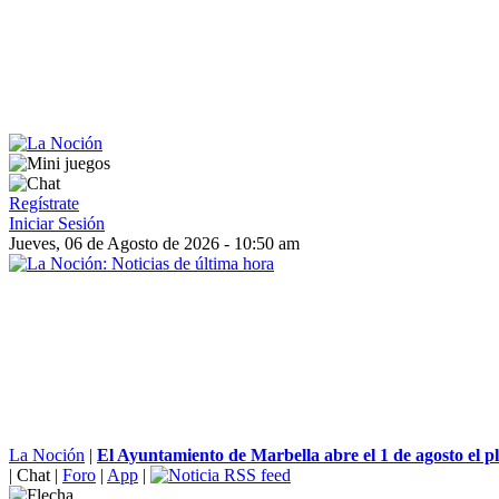
Regístrate
Iniciar Sesión
Jueves, 06 de Agosto de 2026 - 10:50 am
La Noción
|
El Ayuntamiento de Marbella abre el 1 de agosto el pl
|
Chat
|
Foro
|
App
|