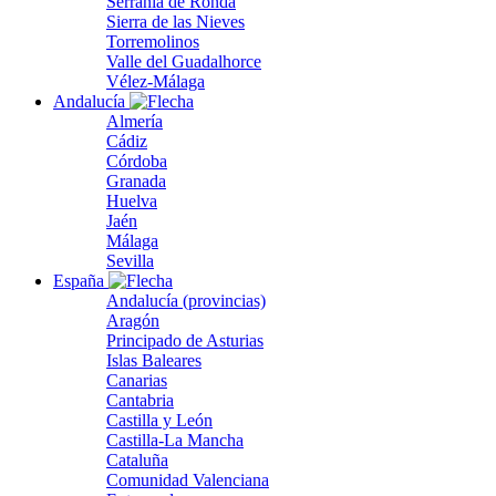
Serranía de Ronda
Sierra de las Nieves
Torremolinos
Valle del Guadalhorce
Vélez-Málaga
Andalucía
Almería
Cádiz
Córdoba
Granada
Huelva
Jaén
Málaga
Sevilla
España
Andalucía (provincias)
Aragón
Principado de Asturias
Islas Baleares
Canarias
Cantabria
Castilla y León
Castilla-La Mancha
Cataluña
Comunidad Valenciana