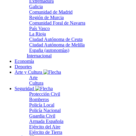
Extremadura
Galicia
Comunidad de Madrid
Región de Murcia
Comunidad Foral de Navarra
País Vasco
La Rioja
Ciudad Autónoma de Ceuta
Ciudad Autónoma de Melilla
España (autonomías)
Internacional
Economía
Deportes
Arte y Cultura
Arte
Cultura
Seguridad
Protección Civil
Bomberos
Policía Local
Policía Nacional
Guardia Civil
Armada Española
Ejército del Aire
Ejército de Tierra