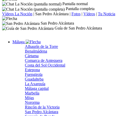
Pantalla normal
Pantalla completa
Vídeos La Noción
|
San Pedro Alcántara
|
Fotos
|
Vídeos
|
Tu Noticia
San Pedro Alcántara
Guía de San Pedro Alcántara
Málaga
Alhaurín de la Torre
Benalmádena
Cártama
Comarca de Antequera
Costa del Sol Occidental
Estepona
Fuengirola
Guadalteba
La Axarquía
Málaga capital
Marbella
Mijas
Nororma
Rincón de la Victoria
San Pedro Alcántara