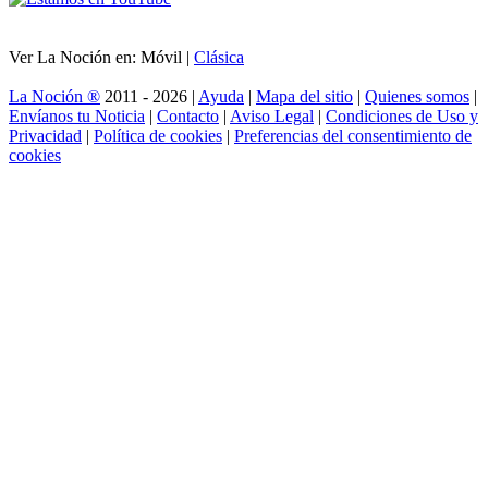
Ver La Noción en: Móvil |
Clásica
La Noción ®
2011 - 2026 |
Ayuda
|
Mapa del sitio
|
Quienes somos
|
Envíanos tu Noticia
|
Contacto
|
Aviso Legal
|
Condiciones de Uso y
Privacidad
|
Política de cookies
|
Preferencias del consentimiento de
cookies