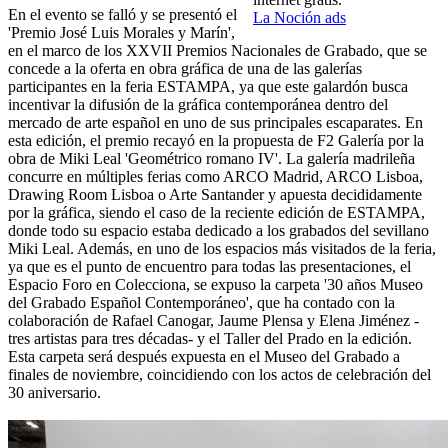
En el evento se falló y se presentó el
La Noción ads
'Premio José Luis Morales y Marín',
en el marco de los XXVII Premios Nacionales de Grabado, que se
concede a la oferta en obra gráfica de una de las galerías
participantes en la feria ESTAMPA, ya que este galardón busca
incentivar la difusión de la gráfica contemporánea dentro del
mercado de arte español en uno de sus principales escaparates. En
esta edición, el premio recayó en la propuesta de F2 Galería por la
obra de Miki Leal 'Geométrico romano IV'. La galería madrileña
concurre en múltiples ferias como ARCO Madrid, ARCO Lisboa,
Drawing Room Lisboa o Arte Santander y apuesta decididamente
por la gráfica, siendo el caso de la reciente edición de ESTAMPA,
donde todo su espacio estaba dedicado a los grabados del sevillano
Miki Leal. Además, en uno de los espacios más visitados de la feria,
ya que es el punto de encuentro para todas las presentaciones, el
Espacio Foro en Colecciona, se expuso la carpeta '30 años Museo
del Grabado Español Contemporáneo', que ha contado con la
colaboración de Rafael Canogar, Jaume Plensa y Elena Jiménez -
tres artistas para tres décadas- y el Taller del Prado en la edición.
Esta carpeta será después expuesta en el Museo del Grabado a
finales de noviembre, coincidiendo con los actos de celebración del
30 aniversario.