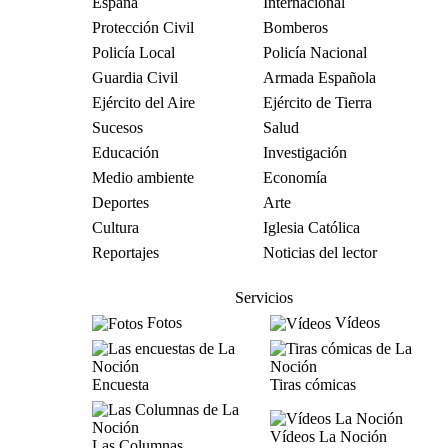
España
Internacional
Protección Civil
Bomberos
Policía Local
Policía Nacional
Guardia Civil
Armada Española
Ejército del Aire
Ejército de Tierra
Sucesos
Salud
Educación
Investigación
Medio ambiente
Economía
Deportes
Arte
Cultura
Iglesia Católica
Reportajes
Noticias del lector
Servicios
Fotos
Vídeos
Encuesta
Tiras cómicas
Vídeos La Noción
Las Columnas