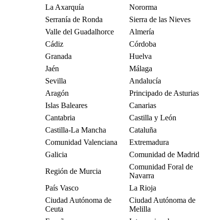
La Axarquía
Nororma
Serranía de Ronda
Sierra de las Nieves
Valle del Guadalhorce
Almería
Cádiz
Córdoba
Granada
Huelva
Jaén
Málaga
Sevilla
Andalucía
Aragón
Principado de Asturias
Islas Baleares
Canarias
Cantabria
Castilla y León
Castilla-La Mancha
Cataluña
Comunidad Valenciana
Extremadura
Galicia
Comunidad de Madrid
Comunidad Foral de
Región de Murcia
Navarra
País Vasco
La Rioja
Ciudad Autónoma de
Ciudad Autónoma de
Ceuta
Melilla