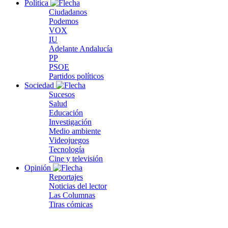
Política
Ciudadanos
Podemos
VOX
IU
Adelante Andalucía
PP
PSOE
Partidos políticos
Sociedad
Sucesos
Salud
Educación
Investigación
Medio ambiente
Videojuegos
Tecnología
Cine y televisión
Opinión
Reportajes
Noticias del lector
Las Columnas
Tiras cómicas