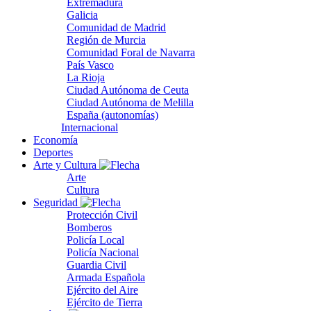
Extremadura
Galicia
Comunidad de Madrid
Región de Murcia
Comunidad Foral de Navarra
País Vasco
La Rioja
Ciudad Autónoma de Ceuta
Ciudad Autónoma de Melilla
España (autonomías)
Internacional
Economía
Deportes
Arte y Cultura
Arte
Cultura
Seguridad
Protección Civil
Bomberos
Policía Local
Policía Nacional
Guardia Civil
Armada Española
Ejército del Aire
Ejército de Tierra