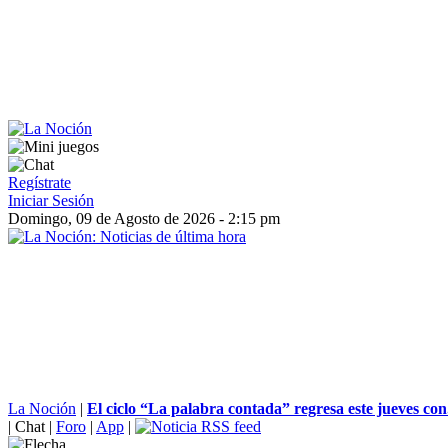
Regístrate
Iniciar Sesión
Domingo, 09 de Agosto de 2026 - 2:15 pm
La Noción
|
El ciclo “La palabra contada” regresa este jueves con.
|
Chat
|
Foro
|
App
|