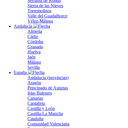
Serranía de Ronda
Sierra de las Nieves
Torremolinos
Valle del Guadalhorce
Vélez-Málaga
Andalucía
Almería
Cádiz
Córdoba
Granada
Huelva
Jaén
Málaga
Sevilla
España
Andalucía (provincias)
Aragón
Principado de Asturias
Islas Baleares
Canarias
Cantabria
Castilla y León
Castilla-La Mancha
Cataluña
Comunidad Valenciana