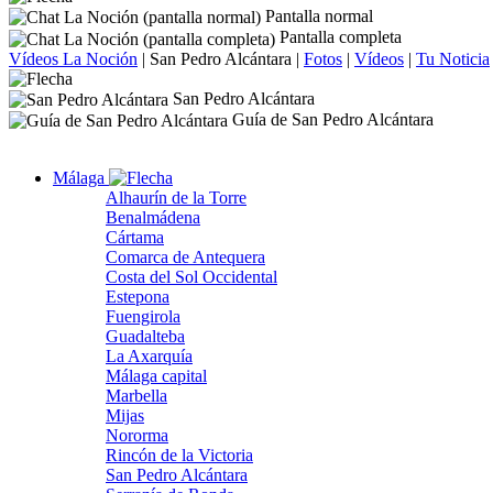
Pantalla normal
Pantalla completa
Vídeos La Noción
|
San Pedro Alcántara
|
Fotos
|
Vídeos
|
Tu Noticia
San Pedro Alcántara
Guía de San Pedro Alcántara
Málaga
Alhaurín de la Torre
Benalmádena
Cártama
Comarca de Antequera
Costa del Sol Occidental
Estepona
Fuengirola
Guadalteba
La Axarquía
Málaga capital
Marbella
Mijas
Nororma
Rincón de la Victoria
San Pedro Alcántara