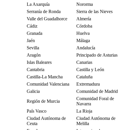
La Axarquía
Nororma
Serranía de Ronda
Sierra de las Nieves
Valle del Guadalhorce
Almería
Cádiz
Córdoba
Granada
Huelva
Jaén
Málaga
Sevilla
Andalucía
Aragón
Principado de Asturias
Islas Baleares
Canarias
Cantabria
Castilla y León
Castilla-La Mancha
Cataluña
Comunidad Valenciana
Extremadura
Galicia
Comunidad de Madrid
Comunidad Foral de
Región de Murcia
Navarra
País Vasco
La Rioja
Ciudad Autónoma de
Ciudad Autónoma de
Ceuta
Melilla