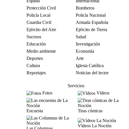
España
Internacional
Protección Civil
Bomberos
Policía Local
Policía Nacional
Guardia Civil
Armada Española
Ejército del Aire
Ejército de Tierra
Sucesos
Salud
Educación
Investigación
Medio ambiente
Economía
Deportes
Arte
Cultura
Iglesia Católica
Reportajes
Noticias del lector
Servicios
Fotos
Vídeos
Encuesta
Tiras cómicas
Vídeos La Noción
Las Columnas