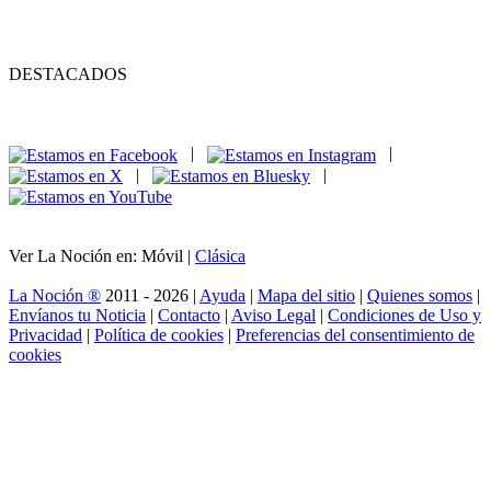
DESTACADOS
|
|
|
|
Ver La Noción en: Móvil |
Clásica
La Noción ®
2011 - 2026 |
Ayuda
|
Mapa del sitio
|
Quienes somos
|
Envíanos tu Noticia
|
Contacto
|
Aviso Legal
|
Condiciones de Uso y
Privacidad
|
Política de cookies
|
Preferencias del consentimiento de
cookies