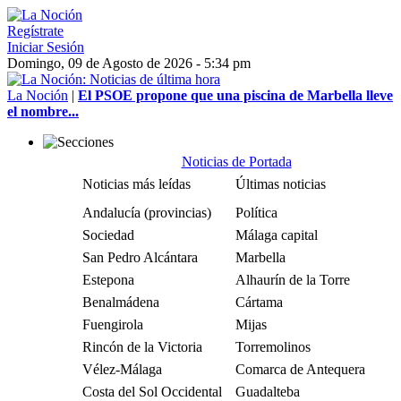
Regístrate
Iniciar Sesión
Domingo, 09 de Agosto de 2026 - 5:34 pm
La Noción
|
El PSOE propone que una piscina de Marbella lleve
el nombre...
Noticias de Portada
Noticias más leídas
Últimas noticias
Andalucía (provincias)
Política
Sociedad
Málaga capital
San Pedro Alcántara
Marbella
Estepona
Alhaurín de la Torre
Benalmádena
Cártama
Fuengirola
Mijas
Rincón de la Victoria
Torremolinos
Vélez-Málaga
Comarca de Antequera
Costa del Sol Occidental
Guadalteba