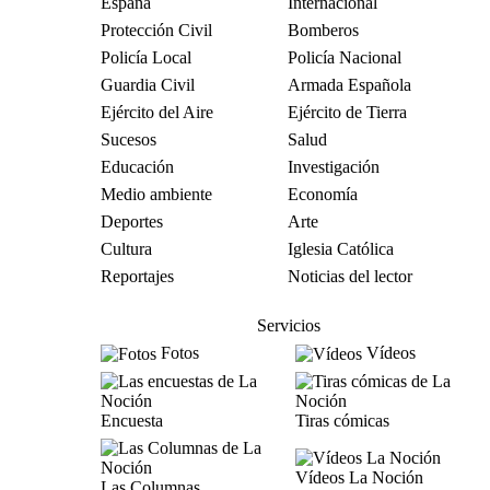
España
Internacional
Protección Civil
Bomberos
Policía Local
Policía Nacional
Guardia Civil
Armada Española
Ejército del Aire
Ejército de Tierra
Sucesos
Salud
Educación
Investigación
Medio ambiente
Economía
Deportes
Arte
Cultura
Iglesia Católica
Reportajes
Noticias del lector
Servicios
Fotos
Vídeos
Encuesta
Tiras cómicas
Vídeos La Noción
Las Columnas