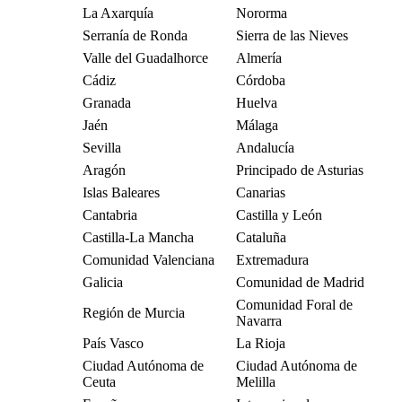
La Axarquía
Nororma
Serranía de Ronda
Sierra de las Nieves
Valle del Guadalhorce
Almería
Cádiz
Córdoba
Granada
Huelva
Jaén
Málaga
Sevilla
Andalucía
Aragón
Principado de Asturias
Islas Baleares
Canarias
Cantabria
Castilla y León
Castilla-La Mancha
Cataluña
Comunidad Valenciana
Extremadura
Galicia
Comunidad de Madrid
Comunidad Foral de
Región de Murcia
Navarra
País Vasco
La Rioja
Ciudad Autónoma de
Ciudad Autónoma de
Ceuta
Melilla