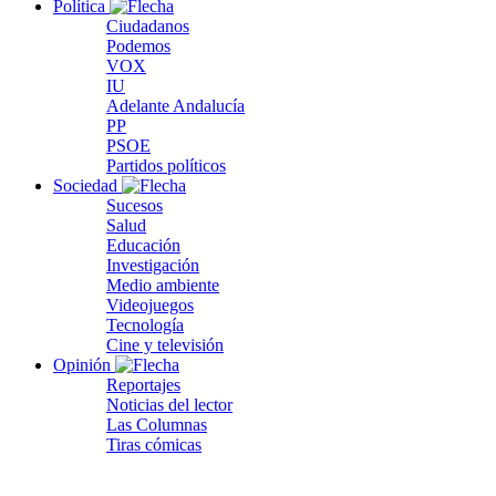
Política
Ciudadanos
Podemos
VOX
IU
Adelante Andalucía
PP
PSOE
Partidos políticos
Sociedad
Sucesos
Salud
Educación
Investigación
Medio ambiente
Videojuegos
Tecnología
Cine y televisión
Opinión
Reportajes
Noticias del lector
Las Columnas
Tiras cómicas