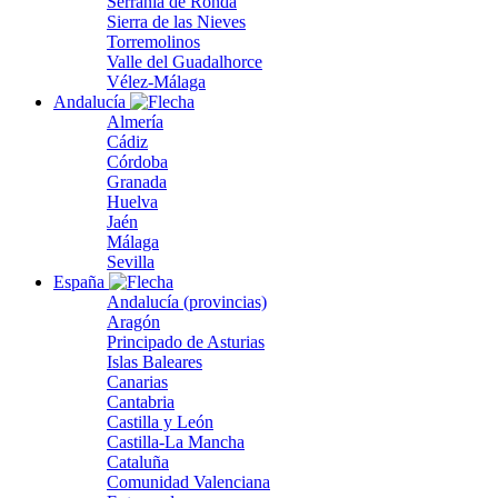
Serranía de Ronda
Sierra de las Nieves
Torremolinos
Valle del Guadalhorce
Vélez-Málaga
Andalucía
Almería
Cádiz
Córdoba
Granada
Huelva
Jaén
Málaga
Sevilla
España
Andalucía (provincias)
Aragón
Principado de Asturias
Islas Baleares
Canarias
Cantabria
Castilla y León
Castilla-La Mancha
Cataluña
Comunidad Valenciana