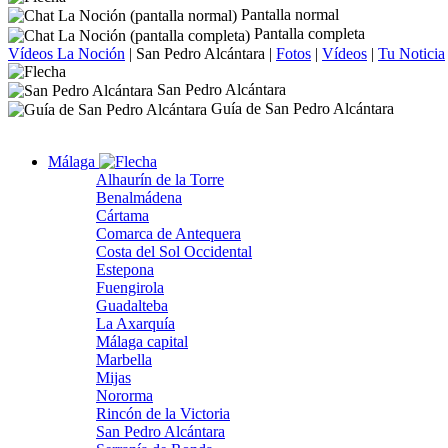
Pantalla normal
Pantalla completa
Vídeos La Noción
|
San Pedro Alcántara
|
Fotos
|
Vídeos
|
Tu Noticia
San Pedro Alcántara
Guía de San Pedro Alcántara
Málaga
Alhaurín de la Torre
Benalmádena
Cártama
Comarca de Antequera
Costa del Sol Occidental
Estepona
Fuengirola
Guadalteba
La Axarquía
Málaga capital
Marbella
Mijas
Nororma
Rincón de la Victoria
San Pedro Alcántara