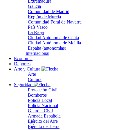
Extremadura
Galicia
Comunidad de Madrid
Región de Murcia
Comunidad Foral de Navarra
País Vasco
La Rioja
Ciudad Autónoma de Ceuta
Ciudad Autónoma de Melilla
España (autonomías)
Internacional
Economía
Deportes
Arte y Cultura
Arte
Cultura
Seguridad
Protección Civil
Bomberos
Policía Local
Policía Nacional
Guardia Civil
Armada Española
Ejército del Aire
Ejército de Tierra