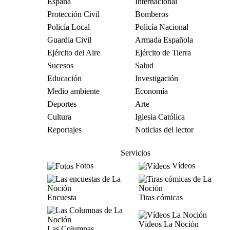
España
Internacional
Protección Civil
Bomberos
Policía Local
Policía Nacional
Guardia Civil
Armada Española
Ejército del Aire
Ejército de Tierra
Sucesos
Salud
Educación
Investigación
Medio ambiente
Economía
Deportes
Arte
Cultura
Iglesia Católica
Reportajes
Noticias del lector
Servicios
Fotos
Vídeos
Encuesta
Tiras cómicas
Vídeos La Noción
Las Columnas