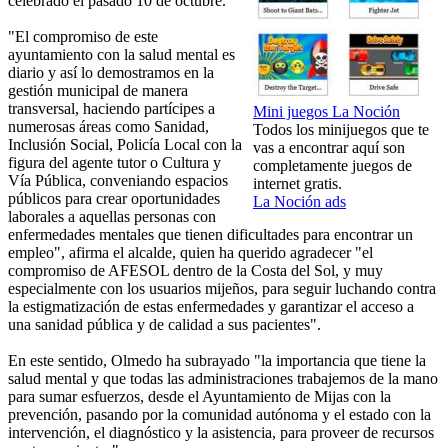
celebrado el pasado 10 de octubre.
"El compromiso de este
ayuntamiento con la salud mental es
diario y así lo demostramos en la
gestión municipal de manera
transversal, haciendo partícipes a
Mini juegos La Noción
numerosas áreas como Sanidad,
Todos los minijuegos que te
Inclusión Social, Policía Local con la
vas a encontrar aquí son
figura del agente tutor o Cultura y
completamente juegos de
Vía Pública, conveniando espacios
internet gratis.
públicos para crear oportunidades
La Noción ads
laborales a aquellas personas con
enfermedades mentales que tienen dificultades para encontrar un
empleo", afirma el alcalde, quien ha querido agradecer "el
compromiso de AFESOL dentro de la Costa del Sol, y muy
especialmente con los usuarios mijeños, para seguir luchando contra
la estigmatización de estas enfermedades y garantizar el acceso a
una sanidad pública y de calidad a sus pacientes".
En este sentido, Olmedo ha subrayado "la importancia que tiene la
salud mental y que todas las administraciones trabajemos de la mano
para sumar esfuerzos, desde el Ayuntamiento de Mijas con la
prevención, pasando por la comunidad autónoma y el estado con la
intervención, el diagnóstico y la asistencia, para proveer de recursos