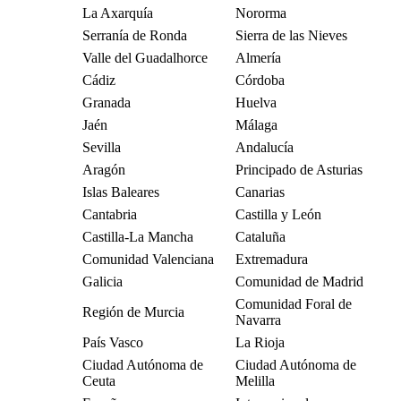
La Axarquía
Nororma
Serranía de Ronda
Sierra de las Nieves
Valle del Guadalhorce
Almería
Cádiz
Córdoba
Granada
Huelva
Jaén
Málaga
Sevilla
Andalucía
Aragón
Principado de Asturias
Islas Baleares
Canarias
Cantabria
Castilla y León
Castilla-La Mancha
Cataluña
Comunidad Valenciana
Extremadura
Galicia
Comunidad de Madrid
Comunidad Foral de
Región de Murcia
Navarra
País Vasco
La Rioja
Ciudad Autónoma de
Ciudad Autónoma de
Ceuta
Melilla