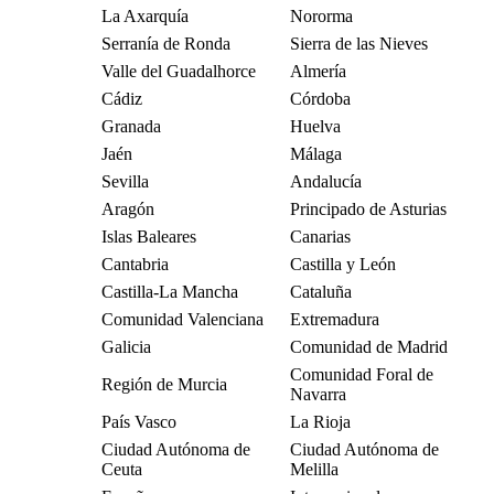
La Axarquía
Nororma
Serranía de Ronda
Sierra de las Nieves
Valle del Guadalhorce
Almería
Cádiz
Córdoba
Granada
Huelva
Jaén
Málaga
Sevilla
Andalucía
Aragón
Principado de Asturias
Islas Baleares
Canarias
Cantabria
Castilla y León
Castilla-La Mancha
Cataluña
Comunidad Valenciana
Extremadura
Galicia
Comunidad de Madrid
Comunidad Foral de
Región de Murcia
Navarra
País Vasco
La Rioja
Ciudad Autónoma de
Ciudad Autónoma de
Ceuta
Melilla