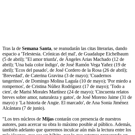
Tras la de
Semana Santa
, se reanudarán las citas literarias, dando
espacio a 'Telestesia. Crónicas del mal', de Guadalupe Eichelbaum
(5 de abril); ''El amor triunfa', de Ángeles Arias Machado (12 de
abril); 'Una bala color índigo', de José Ramón Vega Yañez (19 de
abril); 'Ecos del pasado', de José Cordero de la Rosa (26 de abril);
'Brevedad', de Caterina Gravina (3 de mayo); 'Cuadernos
tangerinos', de Domingo Molina Laguía (10 de mayo); 'Por miedo a
rompernos', de Cristina Núñez Rodríguez (17 de mayo); 'Todo a
cien', de Marisi Morales Martínez (24 de mayo); 'Cincuenta relatos
breves sobre amor, naturaleza y gatos', de José Moreno Jaime (31 de
mayo) y 'La historia de Angie. El marcado', de Ana Sonia Jiménez
Alcántara (7 de junio).
"Los tres núcleos de
Mijas
contarán con presencia de nuestros
autores, para acercar su obra lo máximo posible al público. Además,
también adelanto que queremos inculcar aún más la lectura entre los