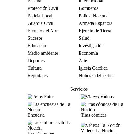
España
Internacional
Protección Civil
Bomberos
Policía Local
Policía Nacional
Guardia Civil
Armada Española
Ejército del Aire
Ejército de Tierra
Sucesos
Salud
Educación
Investigación
Medio ambiente
Economía
Deportes
Arte
Cultura
Iglesia Católica
Reportajes
Noticias del lector
Servicios
Fotos
Vídeos
Encuesta
Tiras cómicas
Vídeos La Noción
Las Columnas