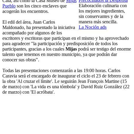
Precocinados la Despensa
Cala, así como la Casa Museo de
Mijas
Elaboración culinaria con
Pueblo
son los cinco enclaves que
los mejores ingredientes,
acogerán los encuentros.
sin conservantes y de la
manera más sencilla.
El edil del área, Juan Carlos
La Noción ads
Maldonado, ha presentado la iniciativa
acompañado por algunos de los
escritores y escritoras que participan en el mismo y ha aprovechado
para agradecer "la participación y predisposición de todos los
participantes, gracias a los cuales
Mijas
podrá ser testigo del enorme
talento que tenemos en nuestro municipio, ya que podrán dar
conocer sus obras".
Todas las presentaciones comenzarán a las 19:00 horas. Carlos
Caravia será el encargado de inaugurar el ciclo el 23 de febrero con
la obra 'Al cruzar el límite'. Le seguirán Jean François Martine (15
de marzo) con 'La vida es una tómbola' y David Ruiz González (22
de marzo) con 'El acróbata'.