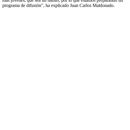
más jóvenes, que sea un hábito, por lo que estamos preparando un
programa de difusión", ha explicado Juan Carlos Maldonado.