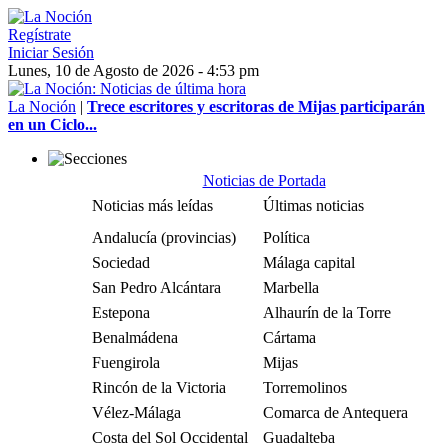
Regístrate
Iniciar Sesión
Lunes, 10 de Agosto de 2026 - 4:53 pm
La Noción
|
Trece escritores y escritoras de Mijas participarán
en un Ciclo...
Noticias de Portada
Noticias más leídas
Últimas noticias
Andalucía (provincias)
Política
Sociedad
Málaga capital
San Pedro Alcántara
Marbella
Estepona
Alhaurín de la Torre
Benalmádena
Cártama
Fuengirola
Mijas
Rincón de la Victoria
Torremolinos
Vélez-Málaga
Comarca de Antequera
Costa del Sol Occidental
Guadalteba