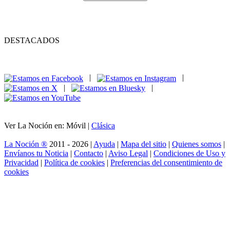
DESTACADOS
|
|
|
|
Ver La Noción en: Móvil |
Clásica
La Noción ®
2011 - 2026 |
Ayuda
|
Mapa del sitio
|
Quienes somos
|
Envíanos tu Noticia
|
Contacto
|
Aviso Legal
|
Condiciones de Uso y
Privacidad
|
Política de cookies
|
Preferencias del consentimiento de
cookies