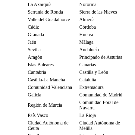
La Axarquía
Nororma
Serranía de Ronda
Sierra de las Nieves
Valle del Guadalhorce
Almería
Cádiz
Córdoba
Granada
Huelva
Jaén
Málaga
Sevilla
Andalucía
Aragón
Principado de Asturias
Islas Baleares
Canarias
Cantabria
Castilla y León
Castilla-La Mancha
Cataluña
Comunidad Valenciana
Extremadura
Galicia
Comunidad de Madrid
Comunidad Foral de
Región de Murcia
Navarra
País Vasco
La Rioja
Ciudad Autónoma de
Ciudad Autónoma de
Ceuta
Melilla