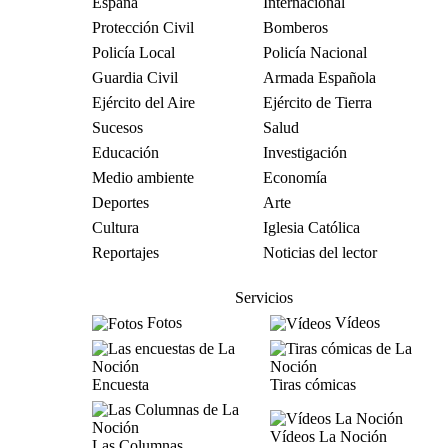
España
Internacional
Protección Civil
Bomberos
Policía Local
Policía Nacional
Guardia Civil
Armada Española
Ejército del Aire
Ejército de Tierra
Sucesos
Salud
Educación
Investigación
Medio ambiente
Economía
Deportes
Arte
Cultura
Iglesia Católica
Reportajes
Noticias del lector
Servicios
Fotos
Vídeos
Encuesta
Tiras cómicas
Vídeos La Noción
Las Columnas