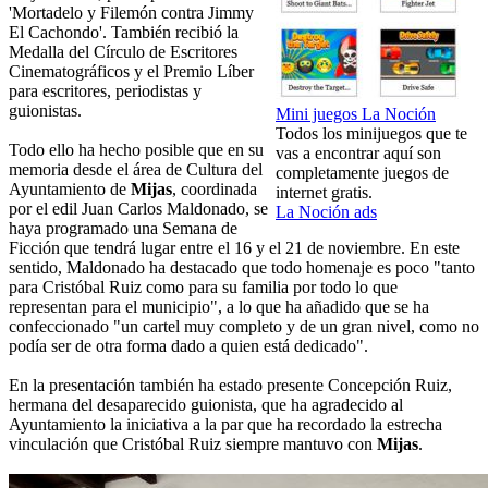
'Mortadelo y Filemón contra Jimmy
El Cachondo'. También recibió la
Medalla del Círculo de Escritores
Cinematográficos y el Premio Líber
para escritores, periodistas y
guionistas.
Mini juegos La Noción
Todos los minijuegos que te
Todo ello ha hecho posible que en su
vas a encontrar aquí son
memoria desde el área de Cultura del
completamente juegos de
Ayuntamiento de
Mijas
, coordinada
internet gratis.
por el edil Juan Carlos Maldonado, se
La Noción ads
haya programado una Semana de
Ficción que tendrá lugar entre el 16 y el 21 de noviembre. En este
sentido, Maldonado ha destacado que todo homenaje es poco "tanto
para Cristóbal Ruiz como para su familia por todo lo que
representan para el municipio", a lo que ha añadido que se ha
confeccionado "un cartel muy completo y de un gran nivel, como no
podía ser de otra forma dado a quien está dedicado".
En la presentación también ha estado presente Concepción Ruiz,
hermana del desaparecido guionista, que ha agradecido al
Ayuntamiento la iniciativa a la par que ha recordado la estrecha
vinculación que Cristóbal Ruiz siempre mantuvo con
Mijas
.