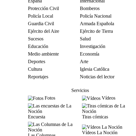
España
Internacional
Protección Civil
Bomberos
Policía Local
Policía Nacional
Guardia Civil
Armada Española
Ejército del Aire
Ejército de Tierra
Sucesos
Salud
Educación
Investigación
Medio ambiente
Economía
Deportes
Arte
Cultura
Iglesia Católica
Reportajes
Noticias del lector
Servicios
Fotos
Vídeos
Encuesta
Tiras cómicas
Vídeos La Noción
Las Columnas