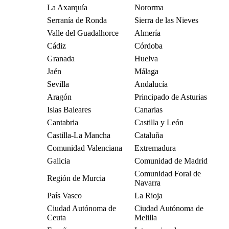
La Axarquía
Nororma
Serranía de Ronda
Sierra de las Nieves
Valle del Guadalhorce
Almería
Cádiz
Córdoba
Granada
Huelva
Jaén
Málaga
Sevilla
Andalucía
Aragón
Principado de Asturias
Islas Baleares
Canarias
Cantabria
Castilla y León
Castilla-La Mancha
Cataluña
Comunidad Valenciana
Extremadura
Galicia
Comunidad de Madrid
Comunidad Foral de
Región de Murcia
Navarra
País Vasco
La Rioja
Ciudad Autónoma de
Ciudad Autónoma de
Ceuta
Melilla