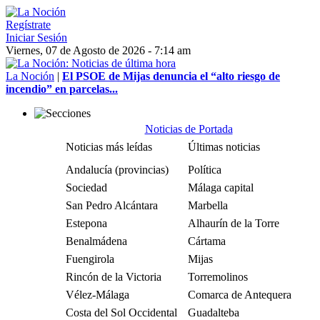
Regístrate
Iniciar Sesión
Viernes, 07 de Agosto de 2026 - 7:14 am
La Noción
|
El PSOE de Mijas denuncia el “alto riesgo de
incendio” en parcelas...
Noticias de Portada
Noticias más leídas
Últimas noticias
Andalucía (provincias)
Política
Sociedad
Málaga capital
San Pedro Alcántara
Marbella
Estepona
Alhaurín de la Torre
Benalmádena
Cártama
Fuengirola
Mijas
Rincón de la Victoria
Torremolinos
Vélez-Málaga
Comarca de Antequera
Costa del Sol Occidental
Guadalteba