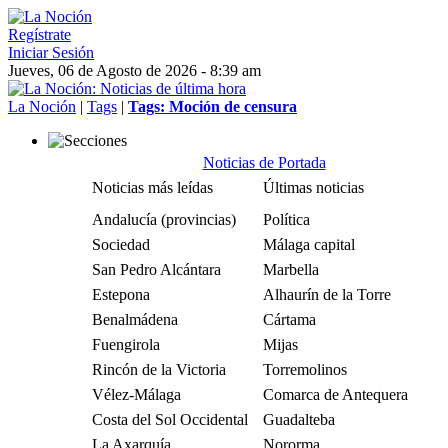
Regístrate
Iniciar Sesión
Jueves, 06 de Agosto de 2026 - 8:39 am
La Noción
|
Tags
|
Tags: Moción de censura
Noticias de Portada
Noticias más leídas
Últimas noticias
Andalucía (provincias)
Política
Sociedad
Málaga capital
San Pedro Alcántara
Marbella
Estepona
Alhaurín de la Torre
Benalmádena
Cártama
Fuengirola
Mijas
Rincón de la Victoria
Torremolinos
Vélez-Málaga
Comarca de Antequera
Costa del Sol Occidental
Guadalteba
La Axarquía
Nororma