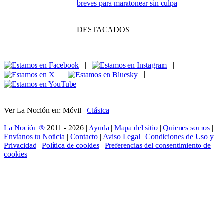
Forever Skies:
despega, sobrevive y domina el cielo tóxico
El joven Sheldon: el
pequeño genio que
se ganó un sitio en el
sofá de casa
Las miniseries que tienes que ver: joyas
breves para maratonear sin culpa
DESTACADOS
|
|
|
|