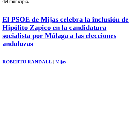
El PSOE de Mijas ha calificado de "venta de humo" y "timo
electoralista" la reunión que mantuvo el pasado jueves el gobierno
de Ana Mata con representantes de las 96 urbanizaciones históricas
del municipio.
El PSOE de Mijas celebra la inclusión de
Hipólito Zapico en la candidatura
socialista por Málaga a las elecciones
andaluzas
ROBERTO RANDALL
|
Mijas