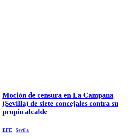
municipales y pide a Mata que “cumpla
con todos los acuerdos”
ROBERTO RANDALL
|
Mijas
El concejal del PSOE de Mijas, Josele González, ha querido felicitar
públicamente a los trabajadores municipales que, a menos de 24
horas de la convocatoria de una huelga general, la primera en la
historia de Mijas, "han logrado que el equipo de gobierno de Mata,
PP, Vox y Juan Carlos Maldonado, haya dado su brazo a torcer y
reconozca que la plantilla municipal llevaba razón desde el minuto
uno".