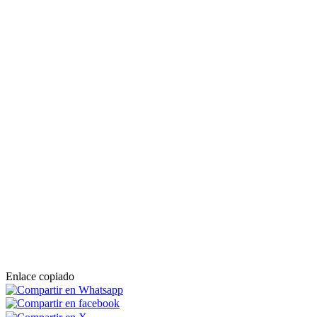
Siete de los diez concejales del partido Juntos X la Campana, en La
Campana (Sevilla), han registrado una
moción de censura
contra su
propio alcalde, Manuel Oviedo, tras anunciar este a finales de año
que dejaba la formación independiente para presentarse a las
próximas elecciones por el PSOE.