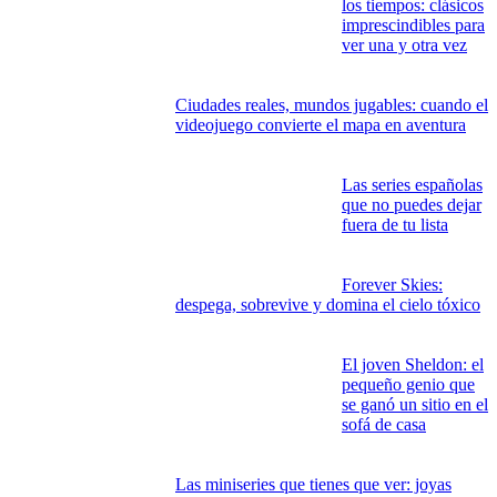
Wilds estrena demo
y prepara su gran
escaparate
competitivo global
Crear imágenes con
IA: el nuevo lienzo
del diseño gráfico
Las mejores
películas de todos
los tiempos: clásicos
imprescindibles para
ver una y otra vez
Ciudades reales, mundos jugables: cuando el
videojuego convierte el mapa en aventura
Las series españolas
que no puedes dejar
fuera de tu lista