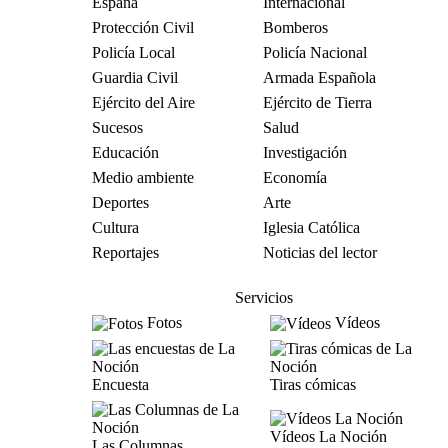
España
Internacional
Protección Civil
Bomberos
Policía Local
Policía Nacional
Guardia Civil
Armada Española
Ejército del Aire
Ejército de Tierra
Sucesos
Salud
Educación
Investigación
Medio ambiente
Economía
Deportes
Arte
Cultura
Iglesia Católica
Reportajes
Noticias del lector
Servicios
Fotos
Vídeos
Encuesta
Tiras cómicas
Vídeos La Noción
Las Columnas