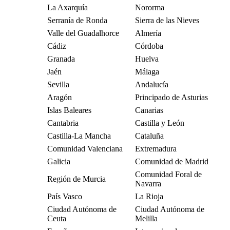
La Axarquía
Nororma
Serranía de Ronda
Sierra de las Nieves
Valle del Guadalhorce
Almería
Cádiz
Córdoba
Granada
Huelva
Jaén
Málaga
Sevilla
Andalucía
Aragón
Principado de Asturias
Islas Baleares
Canarias
Cantabria
Castilla y León
Castilla-La Mancha
Cataluña
Comunidad Valenciana
Extremadura
Galicia
Comunidad de Madrid
Comunidad Foral de
Región de Murcia
Navarra
País Vasco
La Rioja
Ciudad Autónoma de
Ciudad Autónoma de
Ceuta
Melilla