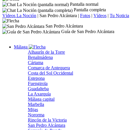
Pantalla normal
Pantalla completa
Vídeos La Noción
|
San Pedro Alcántara
|
Fotos
|
Vídeos
|
Tu Noticia
San Pedro Alcántara
Guía de San Pedro Alcántara
Málaga
Alhaurín de la Torre
Benalmádena
Cártama
Comarca de Antequera
Costa del Sol Occidental
Estepona
Fuengirola
Guadalteba
La Axarquía
Málaga capital
Marbella
Mijas
Nororma
Rincón de la Victoria
San Pedro Alcántara