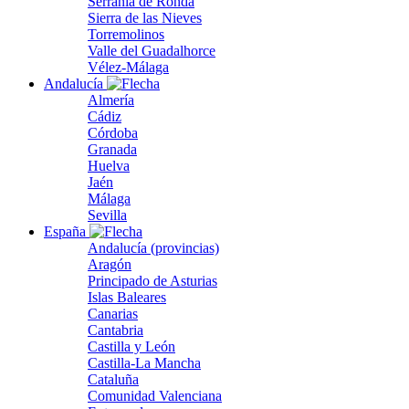
Serranía de Ronda
Sierra de las Nieves
Torremolinos
Valle del Guadalhorce
Vélez-Málaga
Andalucía
Almería
Cádiz
Córdoba
Granada
Huelva
Jaén
Málaga
Sevilla
España
Andalucía (provincias)
Aragón
Principado de Asturias
Islas Baleares
Canarias
Cantabria
Castilla y León
Castilla-La Mancha
Cataluña
Comunidad Valenciana