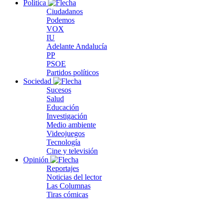
Política
Ciudadanos
Podemos
VOX
IU
Adelante Andalucía
PP
PSOE
Partidos políticos
Sociedad
Sucesos
Salud
Educación
Investigación
Medio ambiente
Videojuegos
Tecnología
Cine y televisión
Opinión
Reportajes
Noticias del lector
Las Columnas
Tiras cómicas