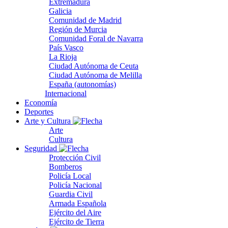
Extremadura
Galicia
Comunidad de Madrid
Región de Murcia
Comunidad Foral de Navarra
País Vasco
La Rioja
Ciudad Autónoma de Ceuta
Ciudad Autónoma de Melilla
España (autonomías)
Internacional
Economía
Deportes
Arte y Cultura
Arte
Cultura
Seguridad
Protección Civil
Bomberos
Policía Local
Policía Nacional
Guardia Civil
Armada Española
Ejército del Aire
Ejército de Tierra