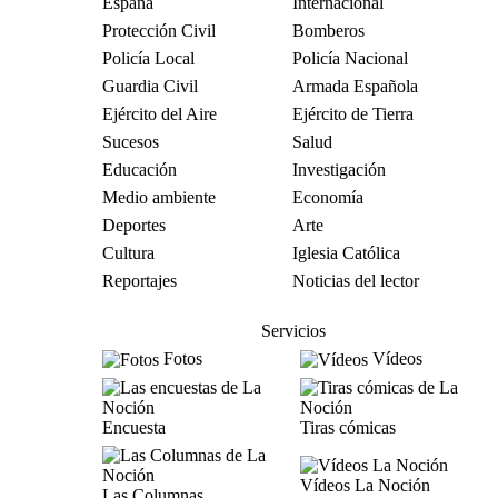
España
Internacional
Protección Civil
Bomberos
Policía Local
Policía Nacional
Guardia Civil
Armada Española
Ejército del Aire
Ejército de Tierra
Sucesos
Salud
Educación
Investigación
Medio ambiente
Economía
Deportes
Arte
Cultura
Iglesia Católica
Reportajes
Noticias del lector
Servicios
Fotos
Vídeos
Encuesta
Tiras cómicas
Vídeos La Noción
Las Columnas