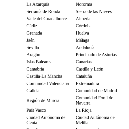
La Axarquía
Nororma
Serranía de Ronda
Sierra de las Nieves
Valle del Guadalhorce
Almería
Cádiz
Córdoba
Granada
Huelva
Jaén
Málaga
Sevilla
Andalucía
Aragón
Principado de Asturias
Islas Baleares
Canarias
Cantabria
Castilla y León
Castilla-La Mancha
Cataluña
Comunidad Valenciana
Extremadura
Galicia
Comunidad de Madrid
Comunidad Foral de
Región de Murcia
Navarra
País Vasco
La Rioja
Ciudad Autónoma de
Ciudad Autónoma de
Ceuta
Melilla