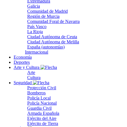
Extremadura
Galicia
Comunidad de Madrid
Región de Murcia
Comunidad Foral de Navarra
País Vasco
La Rioja
Ciudad Autónoma de Ceuta
Ciudad Autónoma de Melilla
España (autonomías)
Internacional
Economía
Deportes
Arte y Cultura
Arte
Cultura
Seguridad
Protección Civil
Bomberos
Policía Local
Policía Nacional
Guardia Civil
Armada Española
Ejército del Aire
Ejército de Tierra