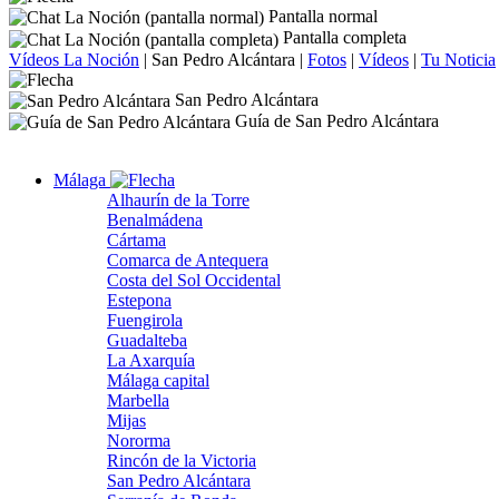
Pantalla normal
Pantalla completa
Vídeos La Noción
|
San Pedro Alcántara
|
Fotos
|
Vídeos
|
Tu Noticia
San Pedro Alcántara
Guía de San Pedro Alcántara
Málaga
Alhaurín de la Torre
Benalmádena
Cártama
Comarca de Antequera
Costa del Sol Occidental
Estepona
Fuengirola
Guadalteba
La Axarquía
Málaga capital
Marbella
Mijas
Nororma
Rincón de la Victoria
San Pedro Alcántara