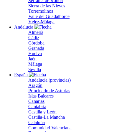
Serranía de Ronda
Sierra de las Nieves
Torremolinos
Valle del Guadalhorce
Vélez-Málaga
Andalucía
Almería
Cádiz
Córdoba
Granada
Huelva
Jaén
Málaga
Sevilla
España
Andalucía (provincias)
Aragón
Principado de Asturias
Islas Baleares
Canarias
Cantabria
Castilla y León
Castilla-La Mancha
Cataluña
Comunidad Valenciana