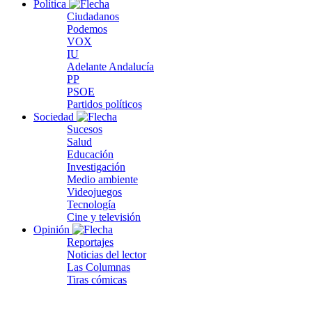
Política
Ciudadanos
Podemos
VOX
IU
Adelante Andalucía
PP
PSOE
Partidos políticos
Sociedad
Sucesos
Salud
Educación
Investigación
Medio ambiente
Videojuegos
Tecnología
Cine y televisión
Opinión
Reportajes
Noticias del lector
Las Columnas
Tiras cómicas