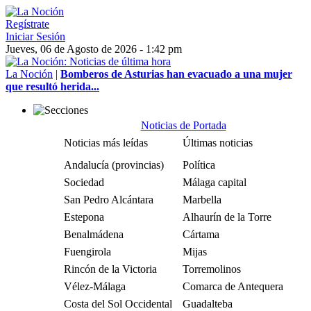
Regístrate
Iniciar Sesión
Jueves, 06 de Agosto de 2026 - 1:42 pm
La Noción
|
Bomberos de Asturias han evacuado a una mujer
que resultó herida...
Noticias de Portada
Noticias más leídas
Últimas noticias
Andalucía (provincias)
Política
Sociedad
Málaga capital
San Pedro Alcántara
Marbella
Estepona
Alhaurín de la Torre
Benalmádena
Cártama
Fuengirola
Mijas
Rincón de la Victoria
Torremolinos
Vélez-Málaga
Comarca de Antequera
Costa del Sol Occidental
Guadalteba