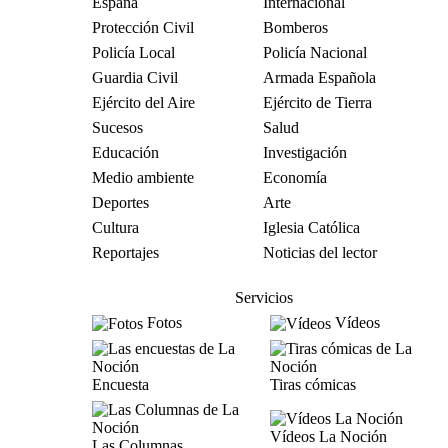
España
Internacional
Protección Civil
Bomberos
Policía Local
Policía Nacional
Guardia Civil
Armada Española
Ejército del Aire
Ejército de Tierra
Sucesos
Salud
Educación
Investigación
Medio ambiente
Economía
Deportes
Arte
Cultura
Iglesia Católica
Reportajes
Noticias del lector
Servicios
Fotos
Vídeos
Encuesta
Tiras cómicas
Vídeos La Noción
Las Columnas