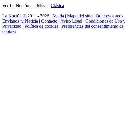
Ver La Noción en: Móvil |
Clásica
La Noción ®
2011 - 2026 |
Ayuda
|
Mapa del sitio
|
Quienes somos
|
Envíanos tu Noticia
|
Contacto
|
Aviso Legal
|
Condiciones de Uso y
Privacidad
|
Política de cookies
|
Preferencias del consentimiento de
cookies