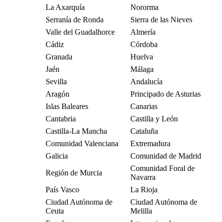
La Axarquía
Nororma
Serranía de Ronda
Sierra de las Nieves
Valle del Guadalhorce
Almería
Cádiz
Córdoba
Granada
Huelva
Jaén
Málaga
Sevilla
Andalucía
Aragón
Principado de Asturias
Islas Baleares
Canarias
Cantabria
Castilla y León
Castilla-La Mancha
Cataluña
Comunidad Valenciana
Extremadura
Galicia
Comunidad de Madrid
Comunidad Foral de
Región de Murcia
Navarra
País Vasco
La Rioja
Ciudad Autónoma de
Ciudad Autónoma de
Ceuta
Melilla