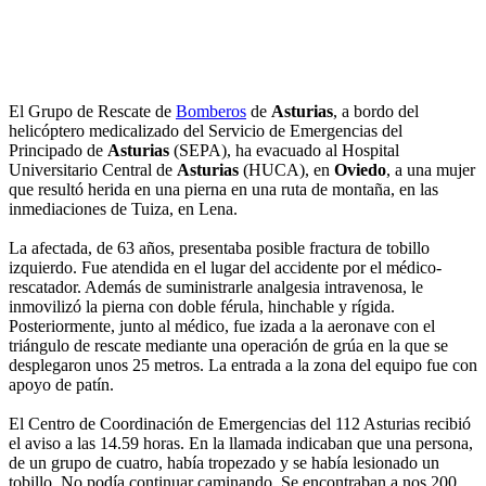
El Grupo de Rescate de
Bomberos
de
Asturias
, a bordo del
helicóptero medicalizado del Servicio de Emergencias del
Principado de
Asturias
(SEPA), ha evacuado al Hospital
Universitario Central de
Asturias
(HUCA), en
Oviedo
, a una mujer
que resultó herida en una pierna en una ruta de montaña, en las
inmediaciones de Tuiza, en Lena.
La afectada, de 63 años, presentaba posible fractura de tobillo
izquierdo. Fue atendida en el lugar del accidente por el médico-
rescatador. Además de suministrarle analgesia intravenosa, le
inmovilizó la pierna con doble férula, hinchable y rígida.
Posteriormente, junto al médico, fue izada a la aeronave con el
triángulo de rescate mediante una operación de grúa en la que se
desplegaron unos 25 metros. La entrada a la zona del equipo fue con
apoyo de patín.
El Centro de Coordinación de Emergencias del 112 Asturias recibió
el aviso a las 14.59 horas. En la llamada indicaban que una persona,
de un grupo de cuatro, había tropezado y se había lesionado un
tobillo. No podía continuar caminando. Se encontraban a nos 200