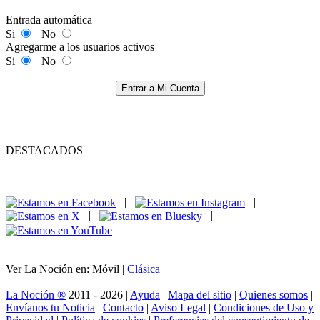
Entrada automática
Si
No
Agregarme a los usuarios activos
Si
No
Entrar a Mi Cuenta
DESTACADOS
|
|
|
|
Ver La Noción en: Móvil |
Clásica
La Noción ®
2011 - 2026 |
Ayuda
|
Mapa del sitio
|
Quienes somos
|
Envíanos tu Noticia
|
Contacto
|
Aviso Legal
|
Condiciones de Uso y