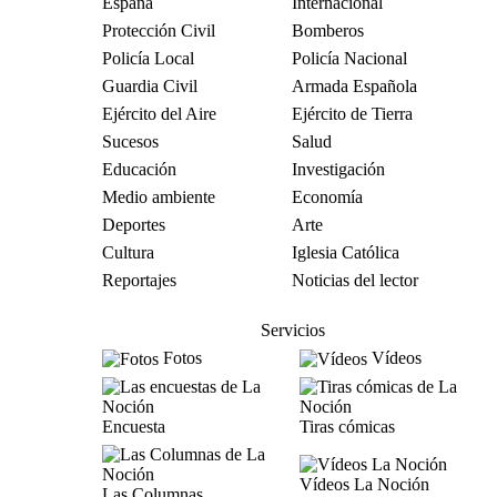
España
Internacional
Protección Civil
Bomberos
Policía Local
Policía Nacional
Guardia Civil
Armada Española
Ejército del Aire
Ejército de Tierra
Sucesos
Salud
Educación
Investigación
Medio ambiente
Economía
Deportes
Arte
Cultura
Iglesia Católica
Reportajes
Noticias del lector
Servicios
Fotos
Vídeos
Encuesta
Tiras cómicas
Vídeos La Noción
Las Columnas