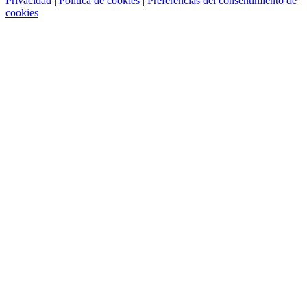
Privacidad
|
Política de cookies
|
Preferencias del consentimiento de
cookies