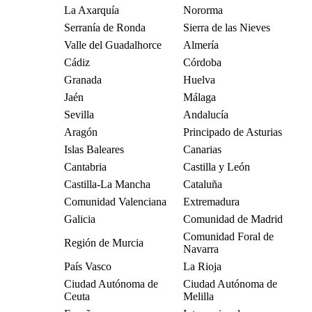
La Axarquía
Nororma
Serranía de Ronda
Sierra de las Nieves
Valle del Guadalhorce
Almería
Cádiz
Córdoba
Granada
Huelva
Jaén
Málaga
Sevilla
Andalucía
Aragón
Principado de Asturias
Islas Baleares
Canarias
Cantabria
Castilla y León
Castilla-La Mancha
Cataluña
Comunidad Valenciana
Extremadura
Galicia
Comunidad de Madrid
Comunidad Foral de
Región de Murcia
Navarra
País Vasco
La Rioja
Ciudad Autónoma de
Ciudad Autónoma de
Ceuta
Melilla