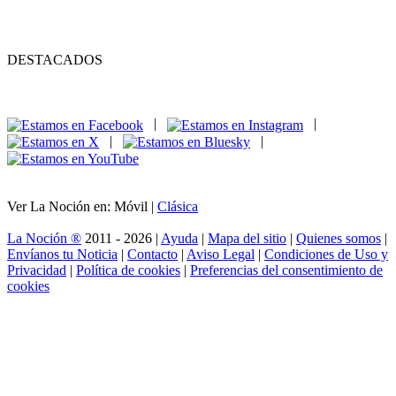
DESTACADOS
|
|
|
|
Ver La Noción en: Móvil |
Clásica
La Noción ®
2011 - 2026 |
Ayuda
|
Mapa del sitio
|
Quienes somos
|
Envíanos tu Noticia
|
Contacto
|
Aviso Legal
|
Condiciones de Uso y
Privacidad
|
Política de cookies
|
Preferencias del consentimiento de
cookies