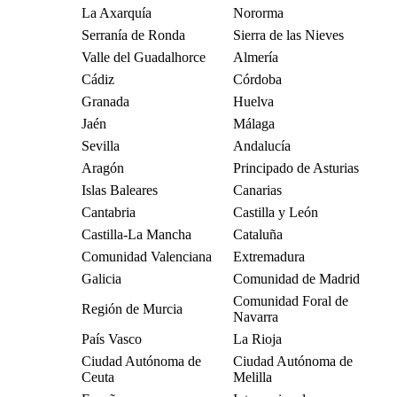
La Axarquía
Nororma
Serranía de Ronda
Sierra de las Nieves
Valle del Guadalhorce
Almería
Cádiz
Córdoba
Granada
Huelva
Jaén
Málaga
Sevilla
Andalucía
Aragón
Principado de Asturias
Islas Baleares
Canarias
Cantabria
Castilla y León
Castilla-La Mancha
Cataluña
Comunidad Valenciana
Extremadura
Galicia
Comunidad de Madrid
Comunidad Foral de
Región de Murcia
Navarra
País Vasco
La Rioja
Ciudad Autónoma de
Ciudad Autónoma de
Ceuta
Melilla