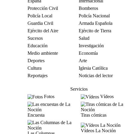
España
Internacional
Protección Civil
Bomberos
Policía Local
Policía Nacional
Guardia Civil
Armada Española
Ejército del Aire
Ejército de Tierra
Sucesos
Salud
Educación
Investigación
Medio ambiente
Economía
Deportes
Arte
Cultura
Iglesia Católica
Reportajes
Noticias del lector
Servicios
Fotos
Vídeos
Encuesta
Tiras cómicas
Vídeos La Noción
Las Columnas