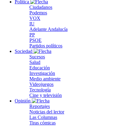
Política
Ciudadanos
Podemos
VOX
IU
Adelante Andalucía
PP
PSOE
Partidos políticos
Sociedad
Sucesos
Salud
Educación
Investigación
Medio ambiente
Videojuegos
Tecnología
Cine y televisión
Opinión
Reportajes
Noticias del lector
Las Columnas
Tiras cómicas