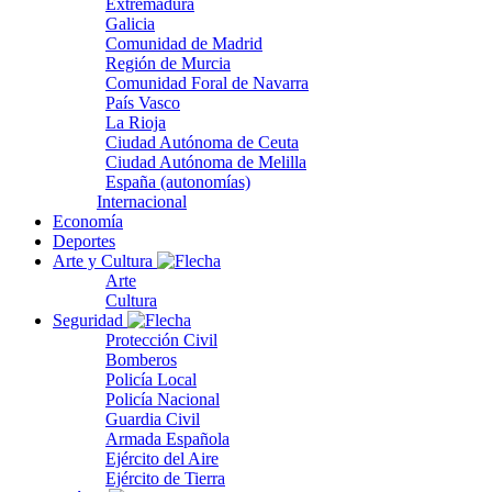
Extremadura
Galicia
Comunidad de Madrid
Región de Murcia
Comunidad Foral de Navarra
País Vasco
La Rioja
Ciudad Autónoma de Ceuta
Ciudad Autónoma de Melilla
España (autonomías)
Internacional
Economía
Deportes
Arte y Cultura
Arte
Cultura
Seguridad
Protección Civil
Bomberos
Policía Local
Policía Nacional
Guardia Civil
Armada Española
Ejército del Aire
Ejército de Tierra