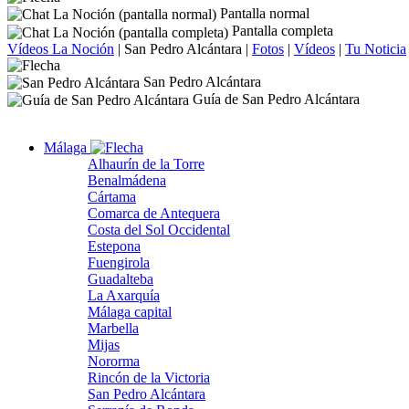
Pantalla normal
Pantalla completa
Vídeos La Noción
|
San Pedro Alcántara
|
Fotos
|
Vídeos
|
Tu Noticia
San Pedro Alcántara
Guía de San Pedro Alcántara
Málaga
Alhaurín de la Torre
Benalmádena
Cártama
Comarca de Antequera
Costa del Sol Occidental
Estepona
Fuengirola
Guadalteba
La Axarquía
Málaga capital
Marbella
Mijas
Nororma
Rincón de la Victoria
San Pedro Alcántara