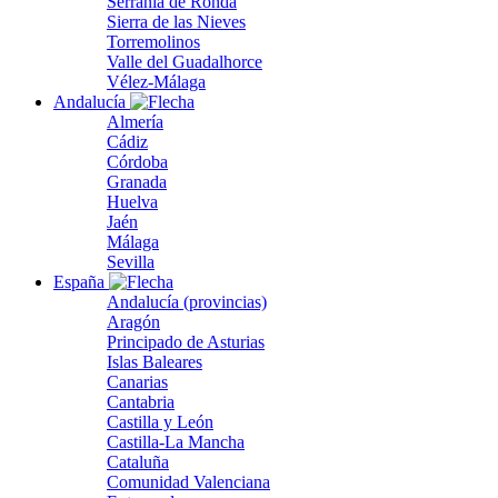
Serranía de Ronda
Sierra de las Nieves
Torremolinos
Valle del Guadalhorce
Vélez-Málaga
Andalucía
Almería
Cádiz
Córdoba
Granada
Huelva
Jaén
Málaga
Sevilla
España
Andalucía (provincias)
Aragón
Principado de Asturias
Islas Baleares
Canarias
Cantabria
Castilla y León
Castilla-La Mancha
Cataluña
Comunidad Valenciana