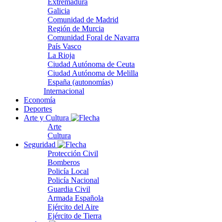
Extremadura
Galicia
Comunidad de Madrid
Región de Murcia
Comunidad Foral de Navarra
País Vasco
La Rioja
Ciudad Autónoma de Ceuta
Ciudad Autónoma de Melilla
España (autonomías)
Internacional
Economía
Deportes
Arte y Cultura
Arte
Cultura
Seguridad
Protección Civil
Bomberos
Policía Local
Policía Nacional
Guardia Civil
Armada Española
Ejército del Aire
Ejército de Tierra