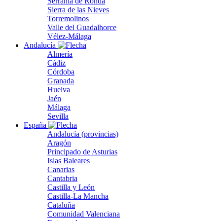
Serranía de Ronda
Sierra de las Nieves
Torremolinos
Valle del Guadalhorce
Vélez-Málaga
Andalucía
Almería
Cádiz
Córdoba
Granada
Huelva
Jaén
Málaga
Sevilla
España
Andalucía (provincias)
Aragón
Principado de Asturias
Islas Baleares
Canarias
Cantabria
Castilla y León
Castilla-La Mancha
Cataluña
Comunidad Valenciana