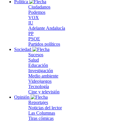
Política
Ciudadanos
Podemos
VOX
IU
Adelante Andalucía
PP
PSOE
Partidos políticos
Sociedad
Sucesos
Salud
Educación
Investigación
Medio ambiente
Videojuegos
Tecnología
Cine y televisión
Opinión
Reportajes
Noticias del lector
Las Columnas
Tiras cómicas