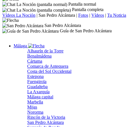
Pantalla normal
Pantalla completa
Vídeos La Noción
|
San Pedro Alcántara
|
Fotos
|
Vídeos
|
Tu Noticia
San Pedro Alcántara
Guía de San Pedro Alcántara
Málaga
Alhaurín de la Torre
Benalmádena
Cártama
Comarca de Antequera
Costa del Sol Occidental
Estepona
Fuengirola
Guadalteba
La Axarquía
Málaga capital
Marbella
Mijas
Nororma
Rincón de la Victoria
San Pedro Alcántara