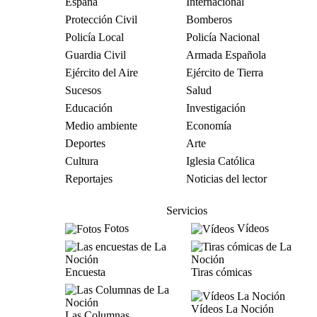
España
Internacional
Protección Civil
Bomberos
Policía Local
Policía Nacional
Guardia Civil
Armada Española
Ejército del Aire
Ejército de Tierra
Sucesos
Salud
Educación
Investigación
Medio ambiente
Economía
Deportes
Arte
Cultura
Iglesia Católica
Reportajes
Noticias del lector
Servicios
Fotos
Vídeos
Encuesta
Tiras cómicas
Vídeos La Noción
Las Columnas