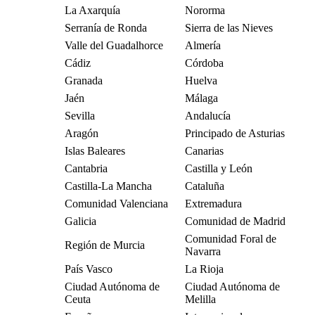
La Axarquía
Nororma
Serranía de Ronda
Sierra de las Nieves
Valle del Guadalhorce
Almería
Cádiz
Córdoba
Granada
Huelva
Jaén
Málaga
Sevilla
Andalucía
Aragón
Principado de Asturias
Islas Baleares
Canarias
Cantabria
Castilla y León
Castilla-La Mancha
Cataluña
Comunidad Valenciana
Extremadura
Galicia
Comunidad de Madrid
Comunidad Foral de
Región de Murcia
Navarra
País Vasco
La Rioja
Ciudad Autónoma de
Ciudad Autónoma de
Ceuta
Melilla