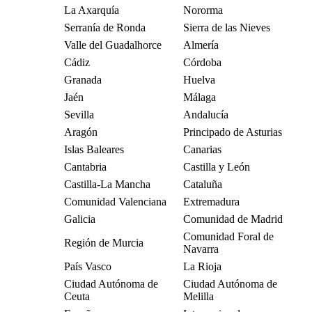
La Axarquía
Nororma
Serranía de Ronda
Sierra de las Nieves
Valle del Guadalhorce
Almería
Cádiz
Córdoba
Granada
Huelva
Jaén
Málaga
Sevilla
Andalucía
Aragón
Principado de Asturias
Islas Baleares
Canarias
Cantabria
Castilla y León
Castilla-La Mancha
Cataluña
Comunidad Valenciana
Extremadura
Galicia
Comunidad de Madrid
Comunidad Foral de
Región de Murcia
Navarra
País Vasco
La Rioja
Ciudad Autónoma de
Ciudad Autónoma de
Ceuta
Melilla