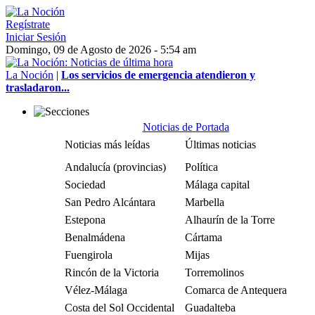
Regístrate
Iniciar Sesión
Domingo, 09 de Agosto de 2026 - 5:54 am
La Noción
|
Los servicios de emergencia atendieron y
trasladaron...
Noticias de Portada
Noticias más leídas
Últimas noticias
Andalucía (provincias)
Política
Sociedad
Málaga capital
San Pedro Alcántara
Marbella
Estepona
Alhaurín de la Torre
Benalmádena
Cártama
Fuengirola
Mijas
Rincón de la Victoria
Torremolinos
Vélez-Málaga
Comarca de Antequera
Costa del Sol Occidental
Guadalteba