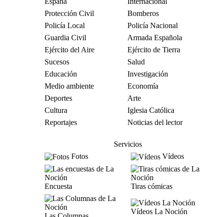
España
Internacional
Protección Civil
Bomberos
Policía Local
Policía Nacional
Guardia Civil
Armada Española
Ejército del Aire
Ejército de Tierra
Sucesos
Salud
Educación
Investigación
Medio ambiente
Economía
Deportes
Arte
Cultura
Iglesia Católica
Reportajes
Noticias del lector
Servicios
Fotos
Vídeos
Encuesta
Tiras cómicas
Vídeos La Noción
Las Columnas