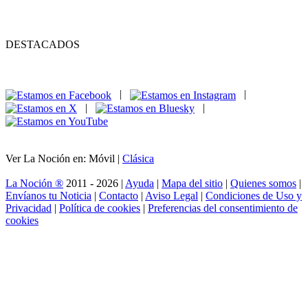
DESTACADOS
|
|
|
|
Ver La Noción en: Móvil |
Clásica
La Noción ®
2011 - 2026 |
Ayuda
|
Mapa del sitio
|
Quienes somos
|
Envíanos tu Noticia
|
Contacto
|
Aviso Legal
|
Condiciones de Uso y
Privacidad
|
Política de cookies
|
Preferencias del consentimiento de
cookies