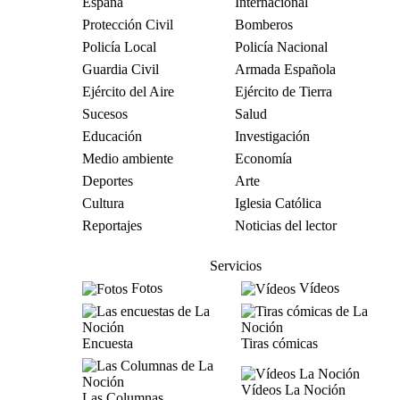
España
Internacional
Protección Civil
Bomberos
Policía Local
Policía Nacional
Guardia Civil
Armada Española
Ejército del Aire
Ejército de Tierra
Sucesos
Salud
Educación
Investigación
Medio ambiente
Economía
Deportes
Arte
Cultura
Iglesia Católica
Reportajes
Noticias del lector
Servicios
Fotos
Vídeos
Encuesta
Tiras cómicas
Vídeos La Noción
Las Columnas