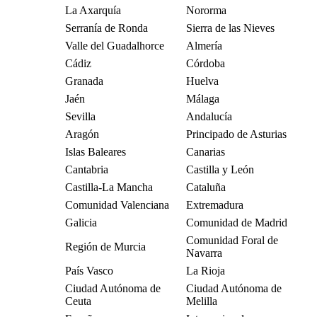
La Axarquía
Nororma
Serranía de Ronda
Sierra de las Nieves
Valle del Guadalhorce
Almería
Cádiz
Córdoba
Granada
Huelva
Jaén
Málaga
Sevilla
Andalucía
Aragón
Principado de Asturias
Islas Baleares
Canarias
Cantabria
Castilla y León
Castilla-La Mancha
Cataluña
Comunidad Valenciana
Extremadura
Galicia
Comunidad de Madrid
Comunidad Foral de
Región de Murcia
Navarra
País Vasco
La Rioja
Ciudad Autónoma de
Ciudad Autónoma de
Ceuta
Melilla