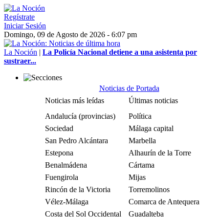
Regístrate
Iniciar Sesión
Domingo, 09 de Agosto de 2026 - 6:07 pm
La Noción
|
La Policía Nacional detiene a una asistenta por
sustraer...
Noticias de Portada
Noticias más leídas
Últimas noticias
Andalucía (provincias)
Política
Sociedad
Málaga capital
San Pedro Alcántara
Marbella
Estepona
Alhaurín de la Torre
Benalmádena
Cártama
Fuengirola
Mijas
Rincón de la Victoria
Torremolinos
Vélez-Málaga
Comarca de Antequera
Costa del Sol Occidental
Guadalteba