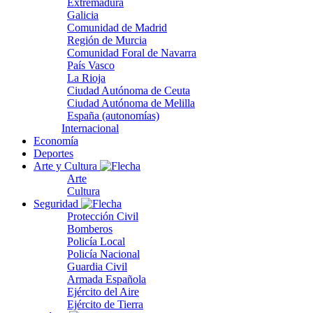
Extremadura
Galicia
Comunidad de Madrid
Región de Murcia
Comunidad Foral de Navarra
País Vasco
La Rioja
Ciudad Autónoma de Ceuta
Ciudad Autónoma de Melilla
España (autonomías)
Internacional
Economía
Deportes
Arte y Cultura
Arte
Cultura
Seguridad
Protección Civil
Bomberos
Policía Local
Policía Nacional
Guardia Civil
Armada Española
Ejército del Aire
Ejército de Tierra