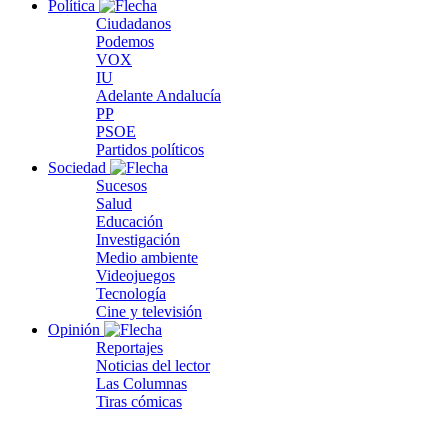
Política
Ciudadanos
Podemos
VOX
IU
Adelante Andalucía
PP
PSOE
Partidos políticos
Sociedad
Sucesos
Salud
Educación
Investigación
Medio ambiente
Videojuegos
Tecnología
Cine y televisión
Opinión
Reportajes
Noticias del lector
Las Columnas
Tiras cómicas