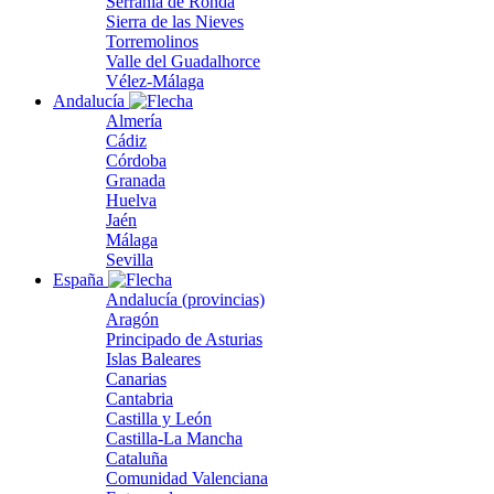
Serranía de Ronda
Sierra de las Nieves
Torremolinos
Valle del Guadalhorce
Vélez-Málaga
Andalucía
Almería
Cádiz
Córdoba
Granada
Huelva
Jaén
Málaga
Sevilla
España
Andalucía (provincias)
Aragón
Principado de Asturias
Islas Baleares
Canarias
Cantabria
Castilla y León
Castilla-La Mancha
Cataluña
Comunidad Valenciana