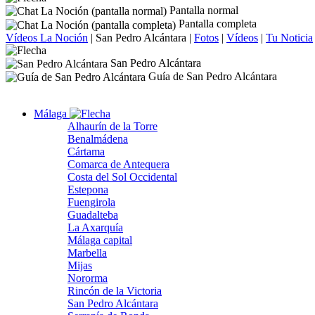
Pantalla normal
Pantalla completa
Vídeos La Noción
|
San Pedro Alcántara
|
Fotos
|
Vídeos
|
Tu Noticia
San Pedro Alcántara
Guía de San Pedro Alcántara
Málaga
Alhaurín de la Torre
Benalmádena
Cártama
Comarca de Antequera
Costa del Sol Occidental
Estepona
Fuengirola
Guadalteba
La Axarquía
Málaga capital
Marbella
Mijas
Nororma
Rincón de la Victoria
San Pedro Alcántara