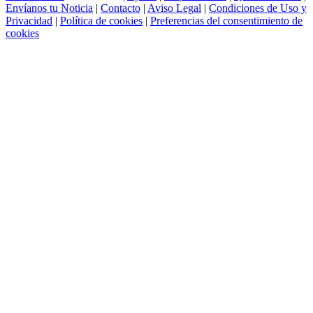
Envíanos tu Noticia
|
Contacto
|
Aviso Legal
|
Condiciones de Uso y
Privacidad
|
Política de cookies
|
Preferencias del consentimiento de
cookies