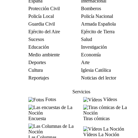
España
Internacional
Protección Civil
Bomberos
Policía Local
Policía Nacional
Guardia Civil
Armada Española
Ejército del Aire
Ejército de Tierra
Sucesos
Salud
Educación
Investigación
Medio ambiente
Economía
Deportes
Arte
Cultura
Iglesia Católica
Reportajes
Noticias del lector
Servicios
Fotos
Vídeos
Encuesta
Tiras cómicas
Vídeos La Noción
Las Columnas