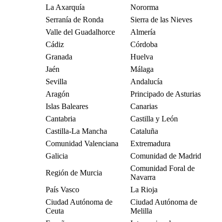
La Axarquía
Nororma
Serranía de Ronda
Sierra de las Nieves
Valle del Guadalhorce
Almería
Cádiz
Córdoba
Granada
Huelva
Jaén
Málaga
Sevilla
Andalucía
Aragón
Principado de Asturias
Islas Baleares
Canarias
Cantabria
Castilla y León
Castilla-La Mancha
Cataluña
Comunidad Valenciana
Extremadura
Galicia
Comunidad de Madrid
Comunidad Foral de
Región de Murcia
Navarra
País Vasco
La Rioja
Ciudad Autónoma de
Ciudad Autónoma de
Ceuta
Melilla