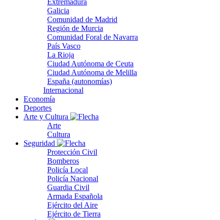
Extremadura
Galicia
Comunidad de Madrid
Región de Murcia
Comunidad Foral de Navarra
País Vasco
La Rioja
Ciudad Autónoma de Ceuta
Ciudad Autónoma de Melilla
España (autonomías)
Internacional
Economía
Deportes
Arte y Cultura
Arte
Cultura
Seguridad
Protección Civil
Bomberos
Policía Local
Policía Nacional
Guardia Civil
Armada Española
Ejército del Aire
Ejército de Tierra