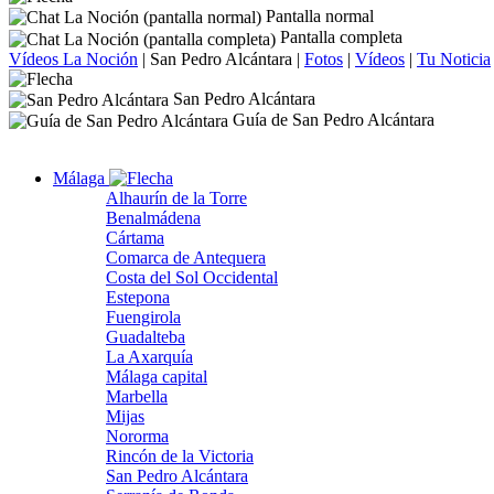
Pantalla normal
Pantalla completa
Vídeos La Noción
|
San Pedro Alcántara
|
Fotos
|
Vídeos
|
Tu Noticia
San Pedro Alcántara
Guía de San Pedro Alcántara
Málaga
Alhaurín de la Torre
Benalmádena
Cártama
Comarca de Antequera
Costa del Sol Occidental
Estepona
Fuengirola
Guadalteba
La Axarquía
Málaga capital
Marbella
Mijas
Nororma
Rincón de la Victoria
San Pedro Alcántara