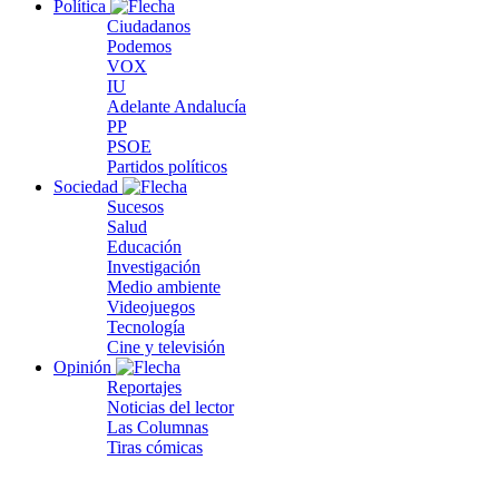
Política
Ciudadanos
Podemos
VOX
IU
Adelante Andalucía
PP
PSOE
Partidos políticos
Sociedad
Sucesos
Salud
Educación
Investigación
Medio ambiente
Videojuegos
Tecnología
Cine y televisión
Opinión
Reportajes
Noticias del lector
Las Columnas
Tiras cómicas