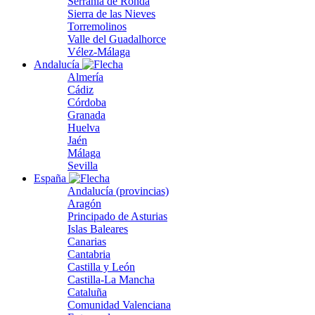
Serranía de Ronda
Sierra de las Nieves
Torremolinos
Valle del Guadalhorce
Vélez-Málaga
Andalucía
Almería
Cádiz
Córdoba
Granada
Huelva
Jaén
Málaga
Sevilla
España
Andalucía (provincias)
Aragón
Principado de Asturias
Islas Baleares
Canarias
Cantabria
Castilla y León
Castilla-La Mancha
Cataluña
Comunidad Valenciana