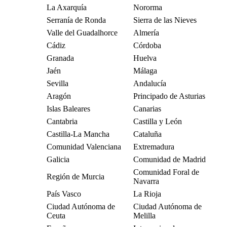
La Axarquía
Nororma
Serranía de Ronda
Sierra de las Nieves
Valle del Guadalhorce
Almería
Cádiz
Córdoba
Granada
Huelva
Jaén
Málaga
Sevilla
Andalucía
Aragón
Principado de Asturias
Islas Baleares
Canarias
Cantabria
Castilla y León
Castilla-La Mancha
Cataluña
Comunidad Valenciana
Extremadura
Galicia
Comunidad de Madrid
Comunidad Foral de
Región de Murcia
Navarra
País Vasco
La Rioja
Ciudad Autónoma de
Ciudad Autónoma de
Ceuta
Melilla