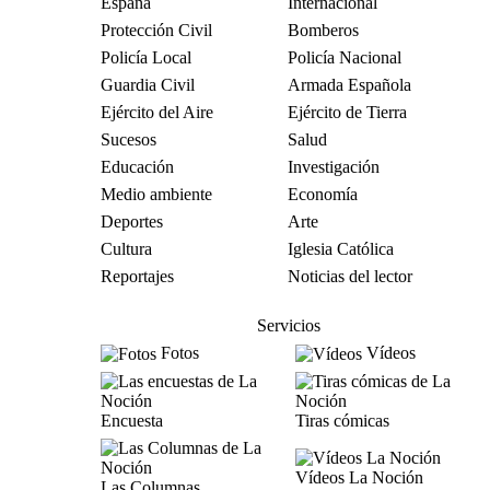
España
Internacional
Protección Civil
Bomberos
Policía Local
Policía Nacional
Guardia Civil
Armada Española
Ejército del Aire
Ejército de Tierra
Sucesos
Salud
Educación
Investigación
Medio ambiente
Economía
Deportes
Arte
Cultura
Iglesia Católica
Reportajes
Noticias del lector
Servicios
Fotos
Vídeos
Encuesta
Tiras cómicas
Vídeos La Noción
Las Columnas