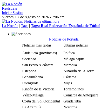
Regístrate
Iniciar Sesión
Viernes, 07 de Agosto de 2026 - 7:06 am
La Noción
|
Tags
|
Tags: Real Federación Española de Fútbol
Noticias de Portada
Noticias más leídas
Últimas noticias
Andalucía (provincias)
Política
Sociedad
Málaga capital
San Pedro Alcántara
Marbella
Estepona
Alhaurín de la Torre
Benalmádena
Cártama
Fuengirola
Mijas
Rincón de la Victoria
Torremolinos
Vélez-Málaga
Comarca de Antequera
Costa del Sol Occidental
Guadalteba
La Axarquía
Nororma