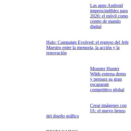
Las apps Android
imprescindibles para
2026: el móvil como
centro de mando
digital
Halo: Campaign Evolved: el regreso del Jefe
Maestro entre la memoria, la acción y la
renovación
Monster Hunter
Wilds estrena demo
y prepara su gran
escaparate
competitivo global
Crear imágenes con
IA: el nuevo lienzo
del diseño gráfico