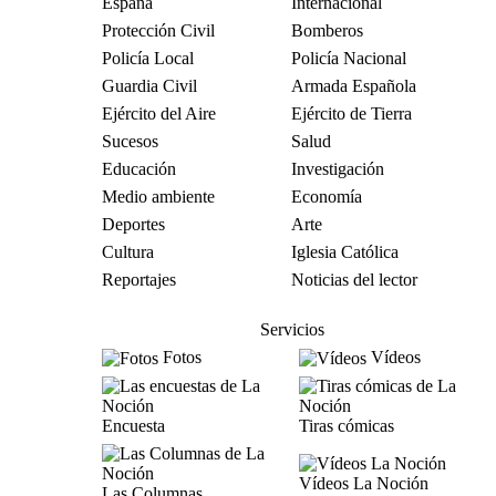
España
Internacional
Protección Civil
Bomberos
Policía Local
Policía Nacional
Guardia Civil
Armada Española
Ejército del Aire
Ejército de Tierra
Sucesos
Salud
Educación
Investigación
Medio ambiente
Economía
Deportes
Arte
Cultura
Iglesia Católica
Reportajes
Noticias del lector
Servicios
Fotos
Vídeos
Encuesta
Tiras cómicas
Vídeos La Noción
Las Columnas