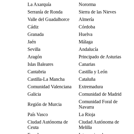
La Axarquía
Nororma
Serranía de Ronda
Sierra de las Nieves
Valle del Guadalhorce
Almería
Cádiz
Córdoba
Granada
Huelva
Jaén
Málaga
Sevilla
Andalucía
Aragón
Principado de Asturias
Islas Baleares
Canarias
Cantabria
Castilla y León
Castilla-La Mancha
Cataluña
Comunidad Valenciana
Extremadura
Galicia
Comunidad de Madrid
Comunidad Foral de
Región de Murcia
Navarra
País Vasco
La Rioja
Ciudad Autónoma de
Ciudad Autónoma de
Ceuta
Melilla