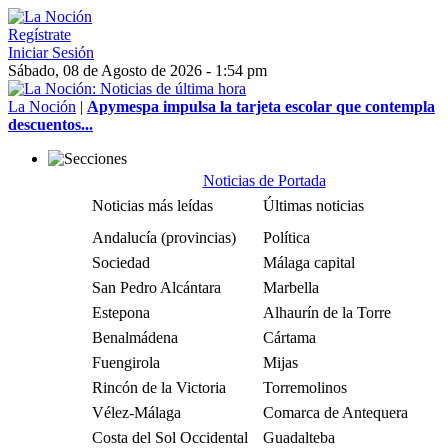
Regístrate
Iniciar Sesión
Sábado, 08 de Agosto de 2026 - 1:54 pm
La Noción
|
Apymespa impulsa la tarjeta escolar que contempla
descuentos...
Noticias de Portada
Noticias más leídas
Últimas noticias
Andalucía (provincias)
Política
Sociedad
Málaga capital
San Pedro Alcántara
Marbella
Estepona
Alhaurín de la Torre
Benalmádena
Cártama
Fuengirola
Mijas
Rincón de la Victoria
Torremolinos
Vélez-Málaga
Comarca de Antequera
Costa del Sol Occidental
Guadalteba