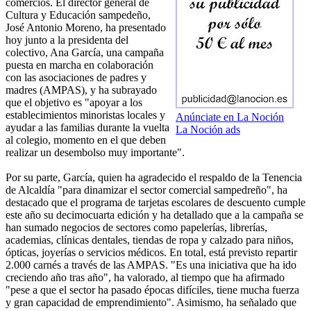
comercios. El director general de
Cultura y Educación sampedeño,
José Antonio Moreno, ha presentado
hoy junto a la presidenta del
colectivo, Ana García, una campaña
puesta en marcha en colaboración
con las asociaciones de padres y
madres (AMPAS), y ha subrayado
que el objetivo es "apoyar a los
establecimientos minoristas locales y
Anúnciate en La Noción
ayudar a las familias durante la vuelta
La Noción ads
al colegio, momento en el que deben
realizar un desembolso muy importante".
Por su parte, García, quien ha agradecido el respaldo de la Tenencia
de Alcaldía "para dinamizar el sector comercial sampedreño", ha
destacado que el programa de tarjetas escolares de descuento cumple
este año su decimocuarta edición y ha detallado que a la campaña se
han sumado negocios de sectores como papelerías, librerías,
academias, clínicas dentales, tiendas de ropa y calzado para niños,
ópticas, joyerías o servicios médicos. En total, está previsto repartir
2.000 carnés a través de las AMPAS. "Es una iniciativa que ha ido
creciendo año tras año", ha valorado, al tiempo que ha afirmado
"pese a que el sector ha pasado épocas difíciles, tiene mucha fuerza
y gran capacidad de emprendimiento". Asimismo, ha señalado que