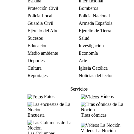
España
Internacional
Protección Civil
Bomberos
Policía Local
Policía Nacional
Guardia Civil
Armada Española
Ejército del Aire
Ejército de Tierra
Sucesos
Salud
Educación
Investigación
Medio ambiente
Economía
Deportes
Arte
Cultura
Iglesia Católica
Reportajes
Noticias del lector
Servicios
Fotos
Vídeos
Encuesta
Tiras cómicas
Vídeos La Noción
Las Columnas