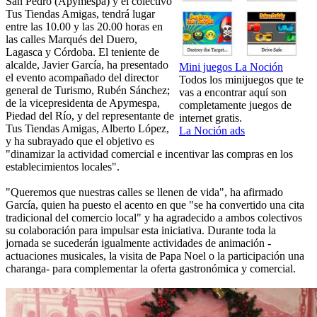
San Pedro (Apymespa) y el colectivo
Tus Tiendas Amigas, tendrá lugar
entre las 10.00 y las 20.00 horas en
las calles Marqués del Duero,
Lagasca y Córdoba. El teniente de
alcalde, Javier García, ha presentado
Mini juegos La Noción
el evento acompañado del director
Todos los minijuegos que te
general de Turismo, Rubén Sánchez;
vas a encontrar aquí son
de la vicepresidenta de Apymespa,
completamente juegos de
Piedad del Río, y del representante de
internet gratis.
Tus Tiendas Amigas, Alberto López,
La Noción ads
y ha subrayado que el objetivo es
"dinamizar la actividad comercial e incentivar las compras en los
establecimientos locales".
"Queremos que nuestras calles se llenen de vida", ha afirmado
García, quien ha puesto el acento en que "se ha convertido una cita
tradicional del comercio local" y ha agradecido a ambos colectivos
su colaboración para impulsar esta iniciativa. Durante toda la
jornada se sucederán igualmente actividades de animación -
actuaciones musicales, la visita de Papa Noel o la participación una
charanga- para complementar la oferta gastronómica y comercial.