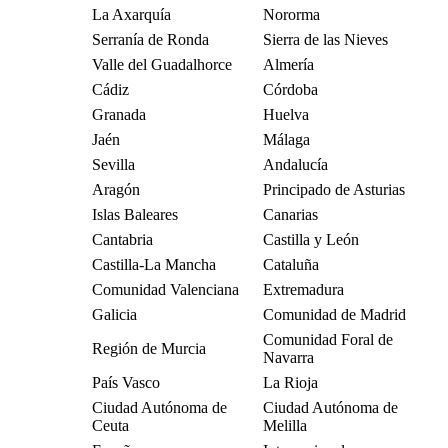
La Axarquía
Nororma
Serranía de Ronda
Sierra de las Nieves
Valle del Guadalhorce
Almería
Cádiz
Córdoba
Granada
Huelva
Jaén
Málaga
Sevilla
Andalucía
Aragón
Principado de Asturias
Islas Baleares
Canarias
Cantabria
Castilla y León
Castilla-La Mancha
Cataluña
Comunidad Valenciana
Extremadura
Galicia
Comunidad de Madrid
Comunidad Foral de
Región de Murcia
Navarra
País Vasco
La Rioja
Ciudad Autónoma de
Ciudad Autónoma de
Ceuta
Melilla