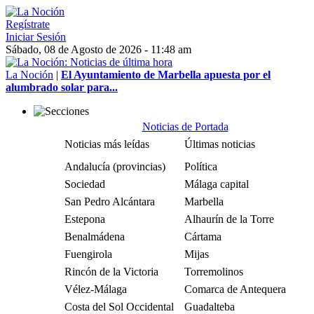
Regístrate
Iniciar Sesión
Sábado, 08 de Agosto de 2026 - 11:48 am
La Noción
|
El Ayuntamiento de Marbella apuesta por el
alumbrado solar para...
Noticias de Portada
Noticias más leídas
Últimas noticias
Andalucía (provincias)
Política
Sociedad
Málaga capital
San Pedro Alcántara
Marbella
Estepona
Alhaurín de la Torre
Benalmádena
Cártama
Fuengirola
Mijas
Rincón de la Victoria
Torremolinos
Vélez-Málaga
Comarca de Antequera
Costa del Sol Occidental
Guadalteba