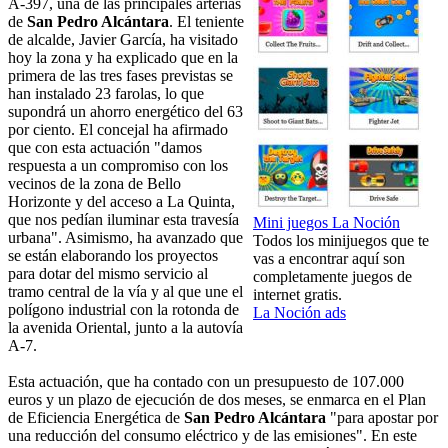
A-397, una de las principales arterias
de
San Pedro Alcántara
. El teniente
de alcalde, Javier García, ha visitado
hoy la zona y ha explicado que en la
primera de las tres fases previstas se
han instalado 23 farolas, lo que
supondrá un ahorro energético del 63
por ciento. El concejal ha afirmado
que con esta actuación "damos
respuesta a un compromiso con los
vecinos de la zona de Bello
Horizonte y del acceso a La Quinta,
que nos pedían iluminar esta travesía
Mini juegos La Noción
urbana". Asimismo, ha avanzado que
Todos los minijuegos que te
se están elaborando los proyectos
vas a encontrar aquí son
para dotar del mismo servicio al
completamente juegos de
tramo central de la vía y al que une el
internet gratis.
polígono industrial con la rotonda de
La Noción ads
la avenida Oriental, junto a la autovía
A-7.
Esta actuación, que ha contado con un presupuesto de 107.000
euros y un plazo de ejecución de dos meses, se enmarca en el Plan
de Eficiencia Energética de
San Pedro Alcántara
"para apostar por
una reducción del consumo eléctrico y de las emisiones". En este