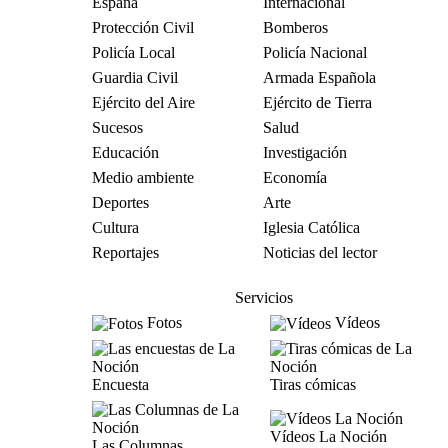
España
Internacional
Protección Civil
Bomberos
Policía Local
Policía Nacional
Guardia Civil
Armada Española
Ejército del Aire
Ejército de Tierra
Sucesos
Salud
Educación
Investigación
Medio ambiente
Economía
Deportes
Arte
Cultura
Iglesia Católica
Reportajes
Noticias del lector
Servicios
Fotos
Vídeos
Encuesta
Tiras cómicas
Vídeos La Noción
Las Columnas