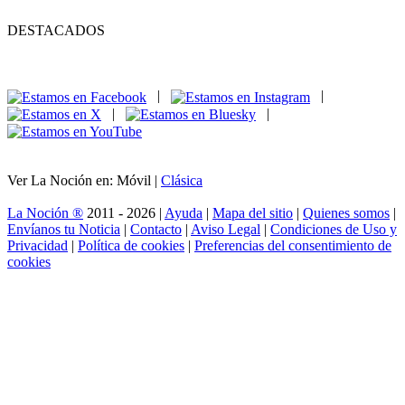
DESTACADOS
|
|
|
|
Ver La Noción en: Móvil |
Clásica
La Noción ®
2011 - 2026 |
Ayuda
|
Mapa del sitio
|
Quienes somos
|
Envíanos tu Noticia
|
Contacto
|
Aviso Legal
|
Condiciones de Uso y
Privacidad
|
Política de cookies
|
Preferencias del consentimiento de
cookies