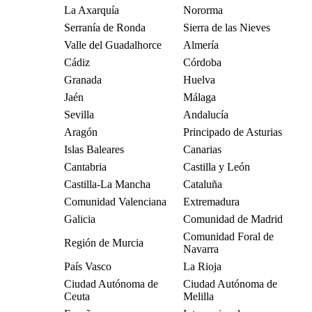
La Axarquía
Nororma
Serranía de Ronda
Sierra de las Nieves
Valle del Guadalhorce
Almería
Cádiz
Córdoba
Granada
Huelva
Jaén
Málaga
Sevilla
Andalucía
Aragón
Principado de Asturias
Islas Baleares
Canarias
Cantabria
Castilla y León
Castilla-La Mancha
Cataluña
Comunidad Valenciana
Extremadura
Galicia
Comunidad de Madrid
Comunidad Foral de
Región de Murcia
Navarra
País Vasco
La Rioja
Ciudad Autónoma de
Ciudad Autónoma de
Ceuta
Melilla