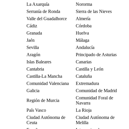
La Axarquía
Nororma
Serranía de Ronda
Sierra de las Nieves
Valle del Guadalhorce
Almería
Cádiz
Córdoba
Granada
Huelva
Jaén
Málaga
Sevilla
Andalucía
Aragón
Principado de Asturias
Islas Baleares
Canarias
Cantabria
Castilla y León
Castilla-La Mancha
Cataluña
Comunidad Valenciana
Extremadura
Galicia
Comunidad de Madrid
Comunidad Foral de
Región de Murcia
Navarra
País Vasco
La Rioja
Ciudad Autónoma de
Ciudad Autónoma de
Ceuta
Melilla