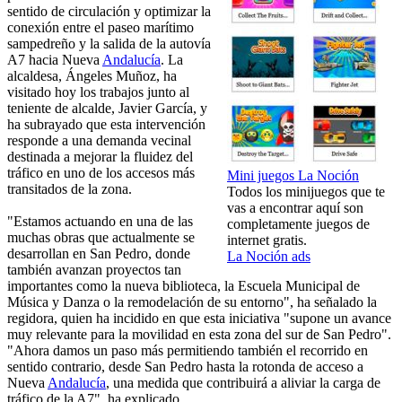
sentido de circulación y optimizar la
conexión entre el paseo marítimo
sampedreño y la salida de la autovía
A7 hacia Nueva
Andalucía
. La
alcaldesa, Ángeles Muñoz, ha
visitado hoy los trabajos junto al
teniente de alcalde, Javier García, y
ha subrayado que esta intervención
responde a una demanda vecinal
destinada a mejorar la fluidez del
tráfico en uno de los accesos más
Mini juegos La Noción
transitados de la zona.
Todos los minijuegos que te
vas a encontrar aquí son
"Estamos actuando en una de las
completamente juegos de
muchas obras que actualmente se
internet gratis.
desarrollan en San Pedro, donde
La Noción ads
también avanzan proyectos tan
importantes como la nueva biblioteca, la Escuela Municipal de
Música y Danza o la remodelación de su entorno", ha señalado la
regidora, quien ha incidido en que esta iniciativa "supone un avance
muy relevante para la movilidad en esta zona del sur de San Pedro".
"Ahora damos un paso más permitiendo también el recorrido en
sentido contrario, desde San Pedro hasta la rotonda de acceso a
Nueva
Andalucía
, una medida que contribuirá a aliviar la carga de
tráfico de la A7", ha explicado.