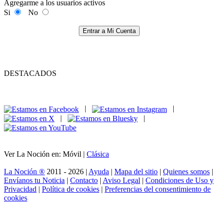
Agregarme a los usuarios activos
Si
No
Entrar a Mi Cuenta
DESTACADOS
|
|
|
|
Ver La Noción en: Móvil |
Clásica
La Noción ®
2011 - 2026 |
Ayuda
|
Mapa del sitio
|
Quienes somos
|
Envíanos tu Noticia
|
Contacto
|
Aviso Legal
|
Condiciones de Uso y
Privacidad
|
Política de cookies
|
Preferencias del consentimiento de
cookies