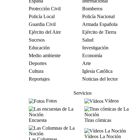
España
Internacional
Protección Civil
Bomberos
Policía Local
Policía Nacional
Guardia Civil
Armada Española
Ejército del Aire
Ejército de Tierra
Sucesos
Salud
Educación
Investigación
Medio ambiente
Economía
Deportes
Arte
Cultura
Iglesia Católica
Reportajes
Noticias del lector
Servicios
Fotos
Vídeos
Encuesta
Tiras cómicas
Vídeos La Noción
Las Columnas