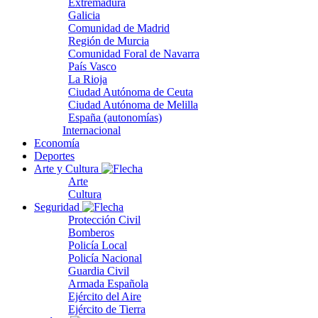
Extremadura
Galicia
Comunidad de Madrid
Región de Murcia
Comunidad Foral de Navarra
País Vasco
La Rioja
Ciudad Autónoma de Ceuta
Ciudad Autónoma de Melilla
España (autonomías)
Internacional
Economía
Deportes
Arte y Cultura
Arte
Cultura
Seguridad
Protección Civil
Bomberos
Policía Local
Policía Nacional
Guardia Civil
Armada Española
Ejército del Aire
Ejército de Tierra