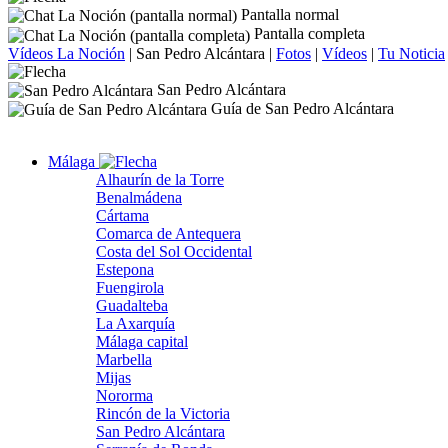
Pantalla normal
Pantalla completa
Vídeos La Noción
|
San Pedro Alcántara
|
Fotos
|
Vídeos
|
Tu Noticia
San Pedro Alcántara
Guía de San Pedro Alcántara
Málaga
Alhaurín de la Torre
Benalmádena
Cártama
Comarca de Antequera
Costa del Sol Occidental
Estepona
Fuengirola
Guadalteba
La Axarquía
Málaga capital
Marbella
Mijas
Nororma
Rincón de la Victoria
San Pedro Alcántara