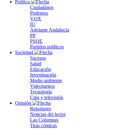
Política
Ciudadanos
Podemos
VOX
IU
Adelante Andalucía
PP
PSOE
Partidos políticos
Sociedad
Sucesos
Salud
Educación
Investigación
Medio ambiente
Videojuegos
Tecnología
Cine y televisión
Opinión
Reportajes
Noticias del lector
Las Columnas
Tiras cómicas