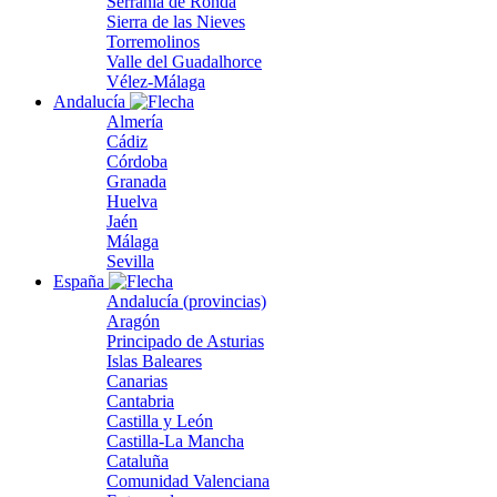
Serranía de Ronda
Sierra de las Nieves
Torremolinos
Valle del Guadalhorce
Vélez-Málaga
Andalucía
Almería
Cádiz
Córdoba
Granada
Huelva
Jaén
Málaga
Sevilla
España
Andalucía (provincias)
Aragón
Principado de Asturias
Islas Baleares
Canarias
Cantabria
Castilla y León
Castilla-La Mancha
Cataluña
Comunidad Valenciana