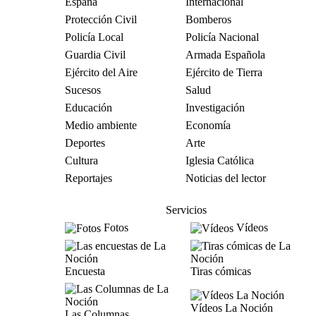
España
Internacional
Protección Civil
Bomberos
Policía Local
Policía Nacional
Guardia Civil
Armada Española
Ejército del Aire
Ejército de Tierra
Sucesos
Salud
Educación
Investigación
Medio ambiente
Economía
Deportes
Arte
Cultura
Iglesia Católica
Reportajes
Noticias del lector
Servicios
Fotos
Vídeos
Encuesta
Tiras cómicas
Vídeos La Noción
Las Columnas