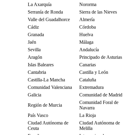
La Axarquía
Nororma
Serranía de Ronda
Sierra de las Nieves
Valle del Guadalhorce
Almería
Cádiz
Córdoba
Granada
Huelva
Jaén
Málaga
Sevilla
Andalucía
Aragón
Principado de Asturias
Islas Baleares
Canarias
Cantabria
Castilla y León
Castilla-La Mancha
Cataluña
Comunidad Valenciana
Extremadura
Galicia
Comunidad de Madrid
Comunidad Foral de
Región de Murcia
Navarra
País Vasco
La Rioja
Ciudad Autónoma de
Ciudad Autónoma de
Ceuta
Melilla