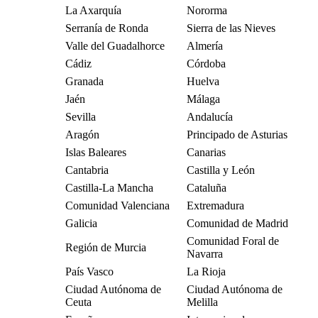
La Axarquía
Nororma
Serranía de Ronda
Sierra de las Nieves
Valle del Guadalhorce
Almería
Cádiz
Córdoba
Granada
Huelva
Jaén
Málaga
Sevilla
Andalucía
Aragón
Principado de Asturias
Islas Baleares
Canarias
Cantabria
Castilla y León
Castilla-La Mancha
Cataluña
Comunidad Valenciana
Extremadura
Galicia
Comunidad de Madrid
Comunidad Foral de
Región de Murcia
Navarra
País Vasco
La Rioja
Ciudad Autónoma de
Ciudad Autónoma de
Ceuta
Melilla