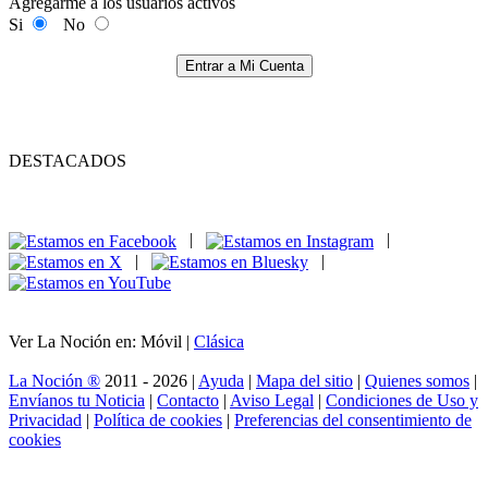
Agregarme a los usuarios activos
Si
No
Entrar a Mi Cuenta
DESTACADOS
|
|
|
|
Ver La Noción en: Móvil |
Clásica
La Noción ®
2011 - 2026 |
Ayuda
|
Mapa del sitio
|
Quienes somos
|
Envíanos tu Noticia
|
Contacto
|
Aviso Legal
|
Condiciones de Uso y
Privacidad
|
Política de cookies
|
Preferencias del consentimiento de
cookies