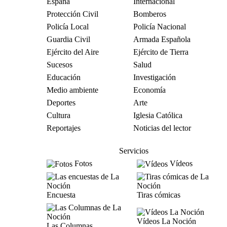
España
Internacional
Protección Civil
Bomberos
Policía Local
Policía Nacional
Guardia Civil
Armada Española
Ejército del Aire
Ejército de Tierra
Sucesos
Salud
Educación
Investigación
Medio ambiente
Economía
Deportes
Arte
Cultura
Iglesia Católica
Reportajes
Noticias del lector
Servicios
Fotos
Vídeos
Encuesta
Tiras cómicas
Vídeos La Noción
Las Columnas