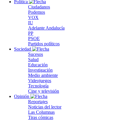
Política
Ciudadanos
Podemos
VOX
IU
Adelante Andalucía
PP
PSOE
Partidos políticos
Sociedad
Sucesos
Salud
Educación
Investigación
Medio ambiente
Videojuegos
Tecnología
Cine y televisión
Opinión
Reportajes
Noticias del lector
Las Columnas
Tiras cómicas