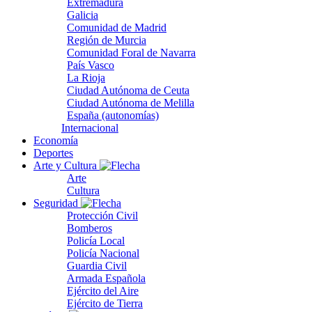
Extremadura
Galicia
Comunidad de Madrid
Región de Murcia
Comunidad Foral de Navarra
País Vasco
La Rioja
Ciudad Autónoma de Ceuta
Ciudad Autónoma de Melilla
España (autonomías)
Internacional
Economía
Deportes
Arte y Cultura
Arte
Cultura
Seguridad
Protección Civil
Bomberos
Policía Local
Policía Nacional
Guardia Civil
Armada Española
Ejército del Aire
Ejército de Tierra