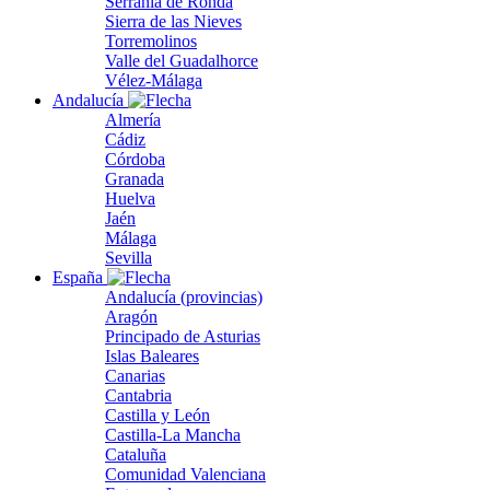
Serranía de Ronda
Sierra de las Nieves
Torremolinos
Valle del Guadalhorce
Vélez-Málaga
Andalucía
Almería
Cádiz
Córdoba
Granada
Huelva
Jaén
Málaga
Sevilla
España
Andalucía (provincias)
Aragón
Principado de Asturias
Islas Baleares
Canarias
Cantabria
Castilla y León
Castilla-La Mancha
Cataluña
Comunidad Valenciana