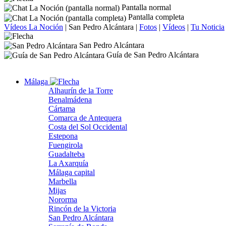
Pantalla normal
Pantalla completa
Vídeos La Noción
|
San Pedro Alcántara
|
Fotos
|
Vídeos
|
Tu Noticia
San Pedro Alcántara
Guía de San Pedro Alcántara
Málaga
Alhaurín de la Torre
Benalmádena
Cártama
Comarca de Antequera
Costa del Sol Occidental
Estepona
Fuengirola
Guadalteba
La Axarquía
Málaga capital
Marbella
Mijas
Nororma
Rincón de la Victoria
San Pedro Alcántara