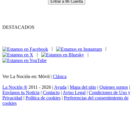
Entrar a Mi Cuenta
DESTACADOS
|
|
|
|
Ver La Noción en: Móvil |
Clásica
La Noción ®
2011 - 2026 |
Ayuda
|
Mapa del sitio
|
Quienes somos
|
Envíanos tu Noticia
|
Contacto
|
Aviso Legal
|
Condiciones de Uso y
Privacidad
|
Política de cookies
|
Preferencias del consentimiento de
cookies