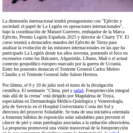
La dimensión internacional tendrá protagonismo con "Ejército y
sociedad: el papel de La Legión en operaciones internacionales",
bajo la coordinación de Manuel Guerrero, embajador de la Marca
Ejército, Premio Legión Española 2025 y director de Charry TV. El
curso reunirá a destacados mandos del Ejército de Tierra para
analizar la evolución de las misiones internacionales en las que ha
participado La Legión desde los años noventa, poniendo el foco en
escenarios como los Balcanes, Afganistán, Líbano, Mali o el actual
contexto geopolítico europeo marcado por la guerra de Ucrania.
Entre los ponentes destacan el Teniente General Carlos Melero
Claudio y el Teniente General Julio Salom Herrera.
Por último, el 9 y 10 de julio será el turno de la divulgación
científica. El seminario "Clima, piel y
salud
. Fotoprotección integral
más allá de la crema" está dirigido por Magdalena de Troya,
especialista en Dermatología Médico-Quirúrgica y Venereología,
jefa de Servicio en el Hospital Universitario Costa del Sol y
directora del proyecto Soludable. Se trata de una iniciativa orientada
a fomentar hábitos de exposición solar saludables para prevenir el
cáncer de piel y otras patologías asociadas a la radiación ultravioleta.
La propuesta promoverá una visión transversal de la fotoprotección