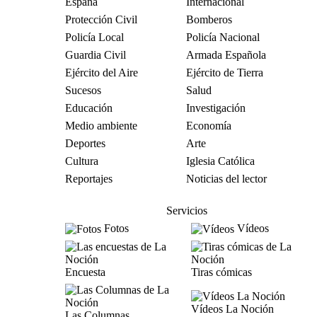
España
Internacional
Protección Civil
Bomberos
Policía Local
Policía Nacional
Guardia Civil
Armada Española
Ejército del Aire
Ejército de Tierra
Sucesos
Salud
Educación
Investigación
Medio ambiente
Economía
Deportes
Arte
Cultura
Iglesia Católica
Reportajes
Noticias del lector
Servicios
Fotos
Vídeos
Encuesta
Tiras cómicas
Vídeos La Noción
Las Columnas