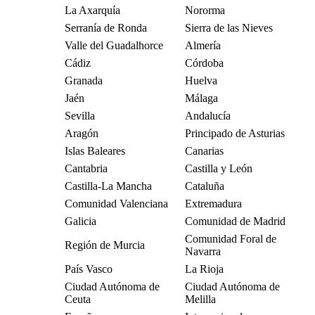
La Axarquía
Nororma
Serranía de Ronda
Sierra de las Nieves
Valle del Guadalhorce
Almería
Cádiz
Córdoba
Granada
Huelva
Jaén
Málaga
Sevilla
Andalucía
Aragón
Principado de Asturias
Islas Baleares
Canarias
Cantabria
Castilla y León
Castilla-La Mancha
Cataluña
Comunidad Valenciana
Extremadura
Galicia
Comunidad de Madrid
Comunidad Foral de
Región de Murcia
Navarra
País Vasco
La Rioja
Ciudad Autónoma de
Ciudad Autónoma de
Ceuta
Melilla