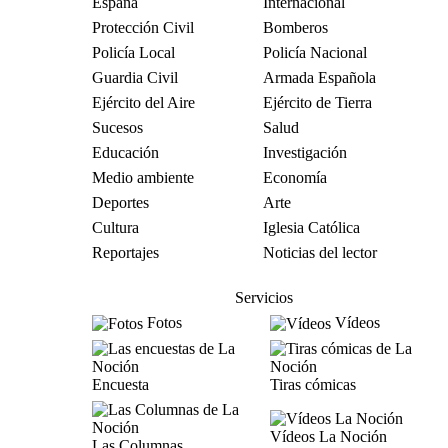
España
Internacional
Protección Civil
Bomberos
Policía Local
Policía Nacional
Guardia Civil
Armada Española
Ejército del Aire
Ejército de Tierra
Sucesos
Salud
Educación
Investigación
Medio ambiente
Economía
Deportes
Arte
Cultura
Iglesia Católica
Reportajes
Noticias del lector
Servicios
Fotos
Vídeos
Encuesta
Tiras cómicas
Vídeos La Noción
Las Columnas