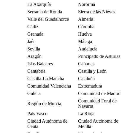
La Axarquía
Nororma
Serranía de Ronda
Sierra de las Nieves
Valle del Guadalhorce
Almería
Cádiz
Córdoba
Granada
Huelva
Jaén
Málaga
Sevilla
Andalucía
Aragón
Principado de Asturias
Islas Baleares
Canarias
Cantabria
Castilla y León
Castilla-La Mancha
Cataluña
Comunidad Valenciana
Extremadura
Galicia
Comunidad de Madrid
Comunidad Foral de
Región de Murcia
Navarra
País Vasco
La Rioja
Ciudad Autónoma de
Ciudad Autónoma de
Ceuta
Melilla