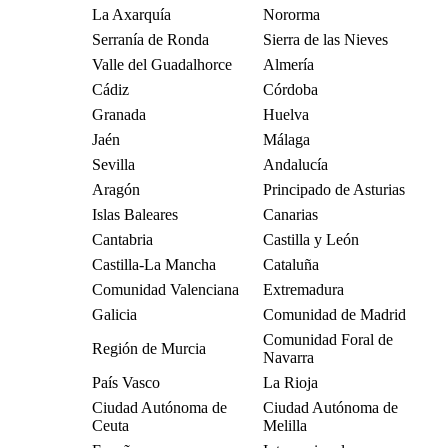
La Axarquía
Nororma
Serranía de Ronda
Sierra de las Nieves
Valle del Guadalhorce
Almería
Cádiz
Córdoba
Granada
Huelva
Jaén
Málaga
Sevilla
Andalucía
Aragón
Principado de Asturias
Islas Baleares
Canarias
Cantabria
Castilla y León
Castilla-La Mancha
Cataluña
Comunidad Valenciana
Extremadura
Galicia
Comunidad de Madrid
Comunidad Foral de
Región de Murcia
Navarra
País Vasco
La Rioja
Ciudad Autónoma de
Ciudad Autónoma de
Ceuta
Melilla