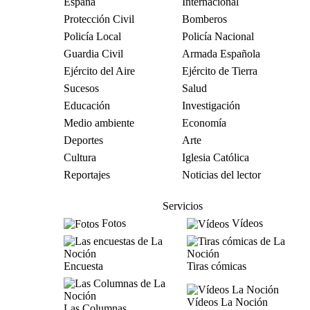
España
Internacional
Protección Civil
Bomberos
Policía Local
Policía Nacional
Guardia Civil
Armada Española
Ejército del Aire
Ejército de Tierra
Sucesos
Salud
Educación
Investigación
Medio ambiente
Economía
Deportes
Arte
Cultura
Iglesia Católica
Reportajes
Noticias del lector
Servicios
Fotos
Vídeos
Encuesta
Tiras cómicas
Vídeos La Noción
Las Columnas