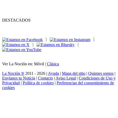
DESTACADOS
|
|
|
|
Ver La Noción en: Móvil |
Clásica
La Noción ®
2011 - 2026 |
Ayuda
|
Mapa del sitio
|
Quienes somos
|
Envíanos tu Noticia
|
Contacto
|
Aviso Legal
|
Condiciones de Uso y
Privacidad
|
Política de cookies
|
Preferencias del consentimiento de
cookies