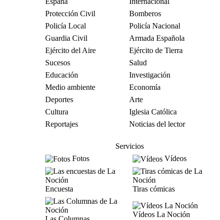
España
Internacional
Protección Civil
Bomberos
Policía Local
Policía Nacional
Guardia Civil
Armada Española
Ejército del Aire
Ejército de Tierra
Sucesos
Salud
Educación
Investigación
Medio ambiente
Economía
Deportes
Arte
Cultura
Iglesia Católica
Reportajes
Noticias del lector
Servicios
Fotos
Vídeos
Encuesta
Tiras cómicas
Vídeos La Noción
Las Columnas