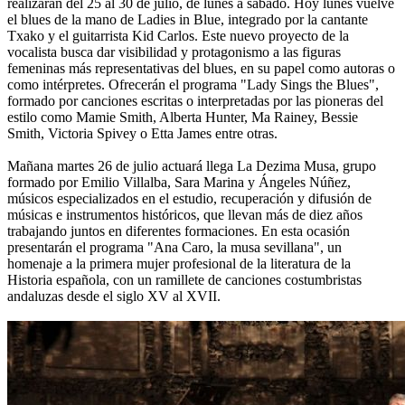
realizarán del 25 al 30 de julio, de lunes a sábado. Hoy lunes vuelve
el blues de la mano de Ladies in Blue, integrado por la cantante
Txako y el guitarrista Kid Carlos. Este nuevo proyecto de la
vocalista busca dar visibilidad y protagonismo a las figuras
femeninas más representativas del blues, en su papel como autoras o
como intérpretes. Ofrecerán el programa "Lady Sings the Blues",
formado por canciones escritas o interpretadas por las pioneras del
estilo como Mamie Smith, Alberta Hunter, Ma Rainey, Bessie
Smith, Victoria Spivey o Etta James entre otras.
Mañana martes 26 de julio actuará llega La Dezima Musa, grupo
formado por Emilio Villalba, Sara Marina y Ángeles Núñez,
músicos especializados en el estudio, recuperación y difusión de
músicas e instrumentos históricos, que llevan más de diez años
trabajando juntos en diferentes formaciones. En esta ocasión
presentarán el programa "Ana Caro, la musa sevillana", un
homenaje a la primera mujer profesional de la literatura de la
Historia española, con un ramillete de canciones costumbristas
andaluzas desde el siglo XV al XVII.