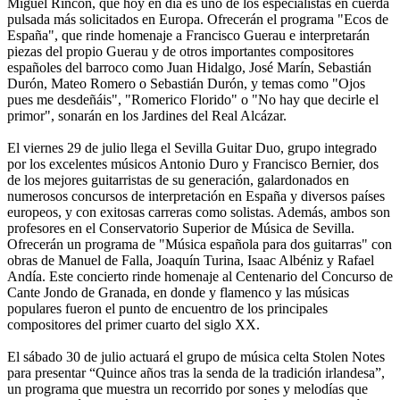
Miguel Rincón, que hoy en día es uno de los especialistas en cuerda
pulsada más solicitados en Europa. Ofrecerán el programa "Ecos de
España", que rinde homenaje a Francisco Guerau e interpretarán
piezas del propio Guerau y de otros importantes compositores
españoles del barroco como Juan Hidalgo, José Marín, Sebastián
Durón, Mateo Romero o Sebastián Durón, y temas como "Ojos
pues me desdeñáis", "Romerico Florido" o "No hay que decirle el
primor", sonarán en los Jardines del Real Alcázar.
El viernes 29 de julio llega el Sevilla Guitar Duo, grupo integrado
por los excelentes músicos Antonio Duro y Francisco Bernier, dos
de los mejores guitarristas de su generación, galardonados en
numerosos concursos de interpretación en España y diversos países
europeos, y con exitosas carreras como solistas. Además, ambos son
profesores en el Conservatorio Superior de Música de Sevilla.
Ofrecerán un programa de "Música española para dos guitarras" con
obras de Manuel de Falla, Joaquín Turina, Isaac Albéniz y Rafael
Andía. Este concierto rinde homenaje al Centenario del Concurso de
Cante Jondo de Granada, en donde y flamenco y las músicas
populares fueron el punto de encuentro de los principales
compositores del primer cuarto del siglo XX.
El sábado 30 de julio actuará el grupo de música celta Stolen Notes
para presentar “Quince años tras la senda de la tradición irlandesa”,
un programa que muestra un recorrido por sones y melodías que