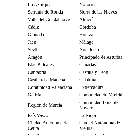
La Axarquía
Nororma
Serranía de Ronda
Sierra de las Nieves
Valle del Guadalhorce
Almería
Cádiz
Córdoba
Granada
Huelva
Jaén
Málaga
Sevilla
Andalucía
Aragón
Principado de Asturias
Islas Baleares
Canarias
Cantabria
Castilla y León
Castilla-La Mancha
Cataluña
Comunidad Valenciana
Extremadura
Galicia
Comunidad de Madrid
Comunidad Foral de
Región de Murcia
Navarra
País Vasco
La Rioja
Ciudad Autónoma de
Ciudad Autónoma de
Ceuta
Melilla