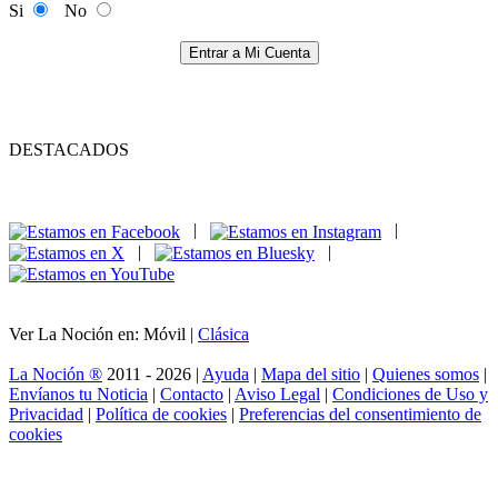
Si
No
Entrar a Mi Cuenta
DESTACADOS
|
|
|
|
Ver La Noción en: Móvil |
Clásica
La Noción ®
2011 - 2026 |
Ayuda
|
Mapa del sitio
|
Quienes somos
|
Envíanos tu Noticia
|
Contacto
|
Aviso Legal
|
Condiciones de Uso y
Privacidad
|
Política de cookies
|
Preferencias del consentimiento de
cookies