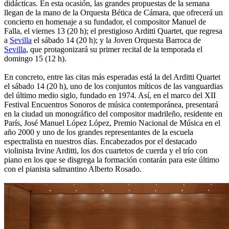
didácticas. En esta ocasión, las grandes propuestas de la semana
llegan de la mano de la Orquesta Bética de Cámara, que ofrecerá un
concierto en homenaje a su fundador, el compositor Manuel de
Falla, el viernes 13 (20 h); el prestigioso Arditti Quartet, que regresa
a
Sevilla
el sábado 14 (20 h); y la Joven Orquesta Barroca de
Sevilla
, que protagonizará su primer recital de la temporada el
domingo 15 (12 h).
En concreto, entre las citas más esperadas está la del Arditti Quartet
el sábado 14 (20 h), uno de los conjuntos míticos de las vanguardias
del último medio siglo, fundado en 1974. Así, en el marco del XII
Festival Encuentros Sonoros de música contemporánea, presentará
en la ciudad un monográfico del compositor madrileño, residente en
París, José Manuel López López, Premio Nacional de Música en el
año 2000 y uno de los grandes representantes de la escuela
espectralista en nuestros días. Encabezados por el destacado
violinista Irvine Arditti, los dos cuartetos de cuerda y el trío con
piano en los que se disgrega la formación contarán para este último
con el pianista salmantino Alberto Rosado.