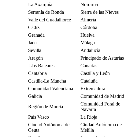
La Axarquía
Nororma
Serranía de Ronda
Sierra de las Nieves
Valle del Guadalhorce
Almería
Cádiz
Córdoba
Granada
Huelva
Jaén
Málaga
Sevilla
Andalucía
Aragón
Principado de Asturias
Islas Baleares
Canarias
Cantabria
Castilla y León
Castilla-La Mancha
Cataluña
Comunidad Valenciana
Extremadura
Galicia
Comunidad de Madrid
Comunidad Foral de
Región de Murcia
Navarra
País Vasco
La Rioja
Ciudad Autónoma de
Ciudad Autónoma de
Ceuta
Melilla