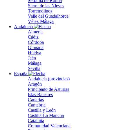
Serranía de Ronda
Sierra de las Nieves
Torremolinos
Valle del Guadalhorce
Vélez-Málaga
Andalucía
Almería
Cádiz
Córdoba
Granada
Huelva
Jaén
Málaga
Sevilla
España
Andalucía (provincias)
Aragón
Principado de Asturias
Islas Baleares
Canarias
Cantabria
Castilla y León
Castilla-La Mancha
Cataluña
Comunidad Valenciana