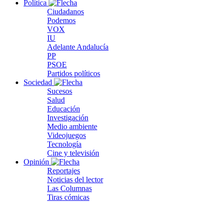
Política
Ciudadanos
Podemos
VOX
IU
Adelante Andalucía
PP
PSOE
Partidos políticos
Sociedad
Sucesos
Salud
Educación
Investigación
Medio ambiente
Videojuegos
Tecnología
Cine y televisión
Opinión
Reportajes
Noticias del lector
Las Columnas
Tiras cómicas