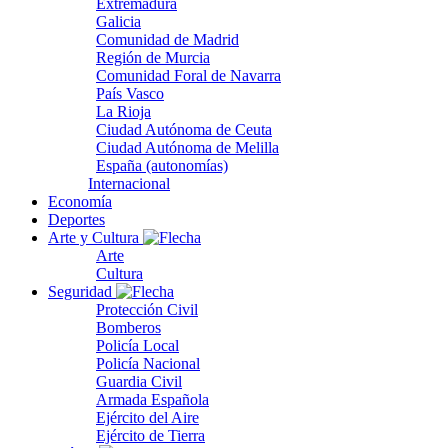
Extremadura
Galicia
Comunidad de Madrid
Región de Murcia
Comunidad Foral de Navarra
País Vasco
La Rioja
Ciudad Autónoma de Ceuta
Ciudad Autónoma de Melilla
España (autonomías)
Internacional
Economía
Deportes
Arte y Cultura
Arte
Cultura
Seguridad
Protección Civil
Bomberos
Policía Local
Policía Nacional
Guardia Civil
Armada Española
Ejército del Aire
Ejército de Tierra