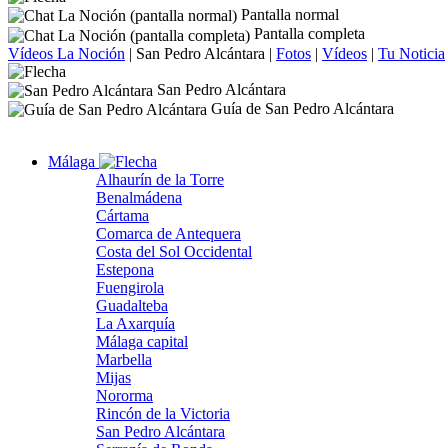
Pantalla normal
Pantalla completa
Vídeos La Noción
|
San Pedro Alcántara
|
Fotos
|
Vídeos
|
Tu Noticia
San Pedro Alcántara
Guía de San Pedro Alcántara
Málaga
Alhaurín de la Torre
Benalmádena
Cártama
Comarca de Antequera
Costa del Sol Occidental
Estepona
Fuengirola
Guadalteba
La Axarquía
Málaga capital
Marbella
Mijas
Nororma
Rincón de la Victoria
San Pedro Alcántara