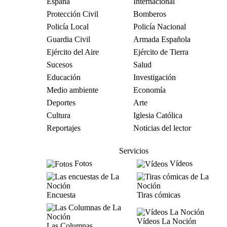
España
Internacional
Protección Civil
Bomberos
Policía Local
Policía Nacional
Guardia Civil
Armada Española
Ejército del Aire
Ejército de Tierra
Sucesos
Salud
Educación
Investigación
Medio ambiente
Economía
Deportes
Arte
Cultura
Iglesia Católica
Reportajes
Noticias del lector
Servicios
Fotos
Vídeos
Encuesta
Tiras cómicas
Vídeos La Noción
Las Columnas