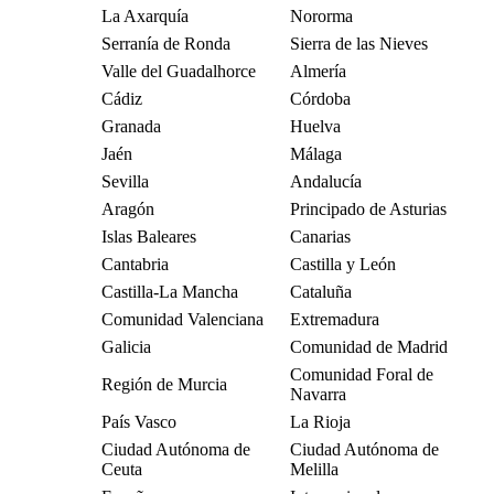
La Axarquía
Nororma
Serranía de Ronda
Sierra de las Nieves
Valle del Guadalhorce
Almería
Cádiz
Córdoba
Granada
Huelva
Jaén
Málaga
Sevilla
Andalucía
Aragón
Principado de Asturias
Islas Baleares
Canarias
Cantabria
Castilla y León
Castilla-La Mancha
Cataluña
Comunidad Valenciana
Extremadura
Galicia
Comunidad de Madrid
Comunidad Foral de
Región de Murcia
Navarra
País Vasco
La Rioja
Ciudad Autónoma de
Ciudad Autónoma de
Ceuta
Melilla