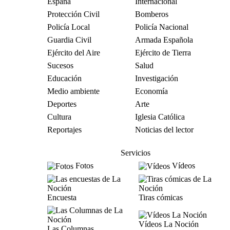
España
Internacional
Protección Civil
Bomberos
Policía Local
Policía Nacional
Guardia Civil
Armada Española
Ejército del Aire
Ejército de Tierra
Sucesos
Salud
Educación
Investigación
Medio ambiente
Economía
Deportes
Arte
Cultura
Iglesia Católica
Reportajes
Noticias del lector
Servicios
Fotos
Vídeos
Encuesta
Tiras cómicas
Vídeos La Noción
Las Columnas