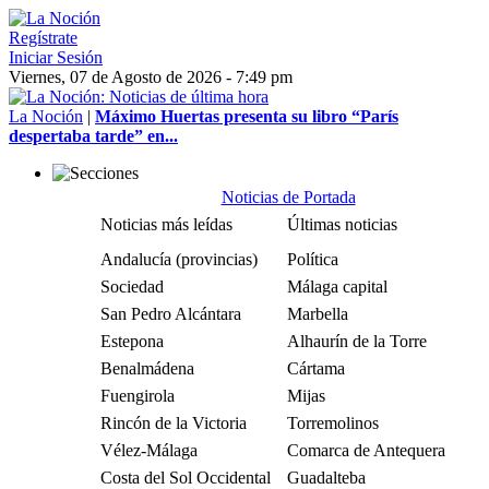
Regístrate
Iniciar Sesión
Viernes, 07 de Agosto de 2026 - 7:49 pm
La Noción
|
Máximo Huertas presenta su libro “París
despertaba tarde” en...
Noticias de Portada
Noticias más leídas
Últimas noticias
Andalucía (provincias)
Política
Sociedad
Málaga capital
San Pedro Alcántara
Marbella
Estepona
Alhaurín de la Torre
Benalmádena
Cártama
Fuengirola
Mijas
Rincón de la Victoria
Torremolinos
Vélez-Málaga
Comarca de Antequera
Costa del Sol Occidental
Guadalteba