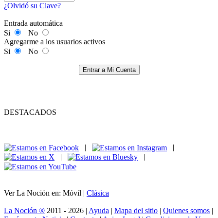
¿Olvidó su Clave?
Entrada automática
Si
No
Agregarme a los usuarios activos
Si
No
Entrar a Mi Cuenta
DESTACADOS
|
|
|
|
Ver La Noción en: Móvil |
Clásica
La Noción ®
2011 - 2026 |
Ayuda
|
Mapa del sitio
|
Quienes somos
|