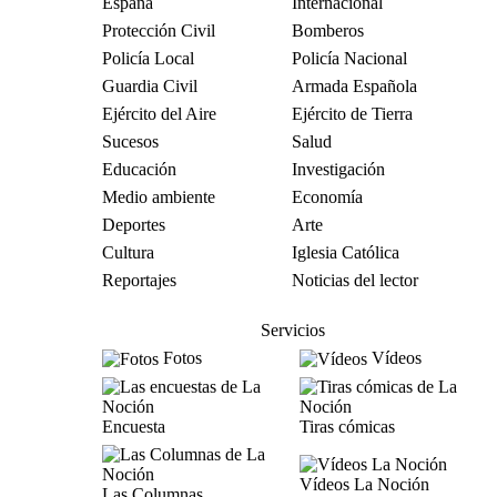
España
Internacional
Protección Civil
Bomberos
Policía Local
Policía Nacional
Guardia Civil
Armada Española
Ejército del Aire
Ejército de Tierra
Sucesos
Salud
Educación
Investigación
Medio ambiente
Economía
Deportes
Arte
Cultura
Iglesia Católica
Reportajes
Noticias del lector
Servicios
Fotos
Vídeos
Encuesta
Tiras cómicas
Vídeos La Noción
Las Columnas