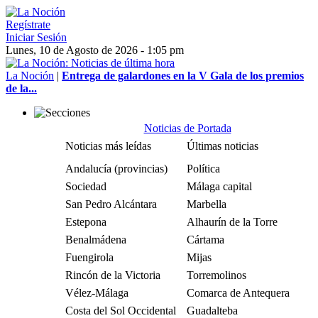
Regístrate
Iniciar Sesión
Lunes, 10 de Agosto de 2026 - 1:05 pm
La Noción
|
Entrega de galardones en la V Gala de los premios
de la...
Noticias de Portada
Noticias más leídas
Últimas noticias
Andalucía (provincias)
Política
Sociedad
Málaga capital
San Pedro Alcántara
Marbella
Estepona
Alhaurín de la Torre
Benalmádena
Cártama
Fuengirola
Mijas
Rincón de la Victoria
Torremolinos
Vélez-Málaga
Comarca de Antequera
Costa del Sol Occidental
Guadalteba