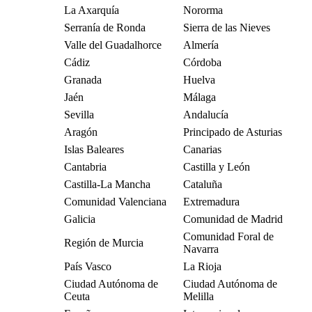
La Axarquía
Nororma
Serranía de Ronda
Sierra de las Nieves
Valle del Guadalhorce
Almería
Cádiz
Córdoba
Granada
Huelva
Jaén
Málaga
Sevilla
Andalucía
Aragón
Principado de Asturias
Islas Baleares
Canarias
Cantabria
Castilla y León
Castilla-La Mancha
Cataluña
Comunidad Valenciana
Extremadura
Galicia
Comunidad de Madrid
Comunidad Foral de
Región de Murcia
Navarra
País Vasco
La Rioja
Ciudad Autónoma de
Ciudad Autónoma de
Ceuta
Melilla