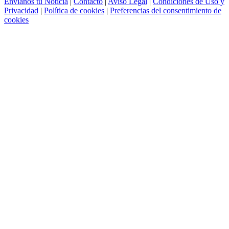
Envíanos tu Noticia
|
Contacto
|
Aviso Legal
|
Condiciones de Uso y
Privacidad
|
Política de cookies
|
Preferencias del consentimiento de
cookies