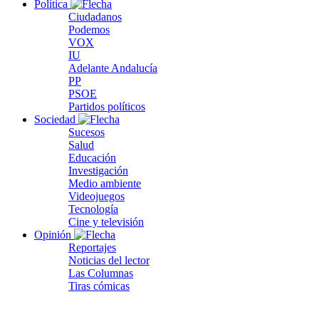
Política
Ciudadanos
Podemos
VOX
IU
Adelante Andalucía
PP
PSOE
Partidos políticos
Sociedad
Sucesos
Salud
Educación
Investigación
Medio ambiente
Videojuegos
Tecnología
Cine y televisión
Opinión
Reportajes
Noticias del lector
Las Columnas
Tiras cómicas