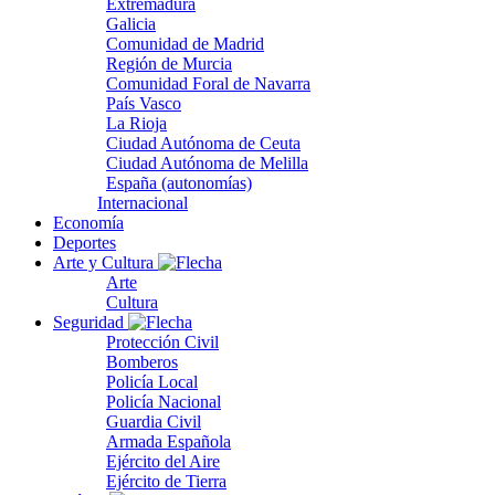
Extremadura
Galicia
Comunidad de Madrid
Región de Murcia
Comunidad Foral de Navarra
País Vasco
La Rioja
Ciudad Autónoma de Ceuta
Ciudad Autónoma de Melilla
España (autonomías)
Internacional
Economía
Deportes
Arte y Cultura
Arte
Cultura
Seguridad
Protección Civil
Bomberos
Policía Local
Policía Nacional
Guardia Civil
Armada Española
Ejército del Aire
Ejército de Tierra