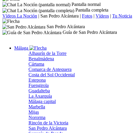
Pantalla normal
Pantalla completa
Vídeos La Noción
|
San Pedro Alcántara
|
Fotos
|
Vídeos
|
Tu Noticia
San Pedro Alcántara
Guía de San Pedro Alcántara
Málaga
Alhaurín de la Torre
Benalmádena
Cártama
Comarca de Antequera
Costa del Sol Occidental
Estepona
Fuengirola
Guadalteba
La Axarquía
Málaga capital
Marbella
Mijas
Nororma
Rincón de la Victoria
San Pedro Alcántara