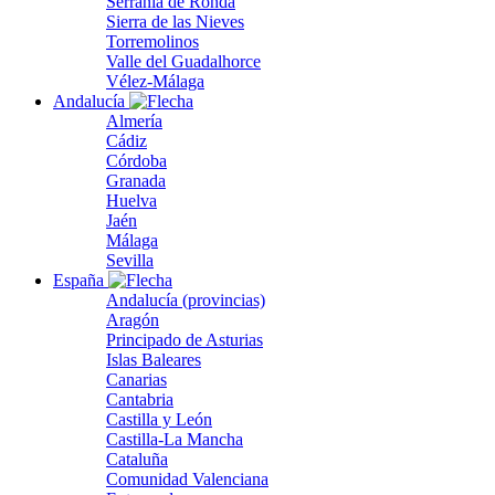
Serranía de Ronda
Sierra de las Nieves
Torremolinos
Valle del Guadalhorce
Vélez-Málaga
Andalucía
Almería
Cádiz
Córdoba
Granada
Huelva
Jaén
Málaga
Sevilla
España
Andalucía (provincias)
Aragón
Principado de Asturias
Islas Baleares
Canarias
Cantabria
Castilla y León
Castilla-La Mancha
Cataluña
Comunidad Valenciana