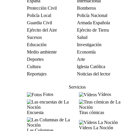
España
Internacional
Protección Civil
Bomberos
Policía Local
Policía Nacional
Guardia Civil
Armada Española
Ejército del Aire
Ejército de Tierra
Sucesos
Salud
Educación
Investigación
Medio ambiente
Economía
Deportes
Arte
Cultura
Iglesia Católica
Reportajes
Noticias del lector
Servicios
Fotos
Vídeos
Encuesta
Tiras cómicas
Vídeos La Noción
Las Columnas