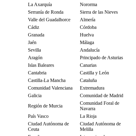
La Axarquía
Nororma
Serranía de Ronda
Sierra de las Nieves
Valle del Guadalhorce
Almería
Cádiz
Córdoba
Granada
Huelva
Jaén
Málaga
Sevilla
Andalucía
Aragón
Principado de Asturias
Islas Baleares
Canarias
Cantabria
Castilla y León
Castilla-La Mancha
Cataluña
Comunidad Valenciana
Extremadura
Galicia
Comunidad de Madrid
Comunidad Foral de
Región de Murcia
Navarra
País Vasco
La Rioja
Ciudad Autónoma de
Ciudad Autónoma de
Ceuta
Melilla