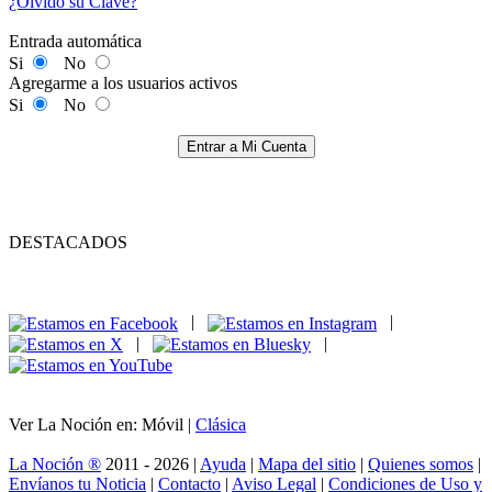
¿Olvidó su Clave?
Entrada automática
Si
No
Agregarme a los usuarios activos
Si
No
Entrar a Mi Cuenta
DESTACADOS
|
|
|
|
Ver La Noción en: Móvil |
Clásica
La Noción ®
2011 - 2026 |
Ayuda
|
Mapa del sitio
|
Quienes somos
|
Envíanos tu Noticia
|
Contacto
|
Aviso Legal
|
Condiciones de Uso y